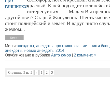
красный. К ней подходит полицейски
интересуеться : — Мадам Вы предпоч
другой цвет? Старый Жигуленок. Шесть часов у
стоит полицейский и зевает. И вдруг чисто слу
жезлом...
Далее »
Метки:
анекдоты
,
анекдоты про гаишника
,
гаишник и блон
анекдоты
,
новые анекдоты 2014
Опубликовано в рубрике
Авто юмор
|
2 коммент. »
Страница 3 из 3
«
1
2
3