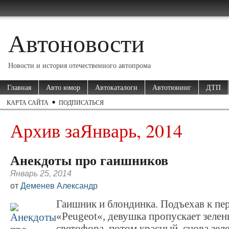
Автоновости
Новости и история отечественного автопрома
Главная
Авто юмор
Автокаталоги
Автотюнинг
ДТП
КАРТА САЙТА
ПОДПИСАТЬСЯ
Архив заЯнварь, 2014
Анекдоты про гаишников
Январь 25, 2014
от
Деменев Александр
Гаишник и блондинка. Подъехав к пе
«Peugeot«, девушка пропускает зелен
светофора, потом красный, снова зел