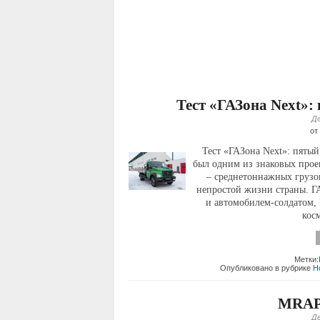
Тест «ГАЗона Next»:
Де
от
Тест «ГАЗона Next»: пяты
был одним из знаковых прое
– среднетоннажных грузо
непростой жизни страны. Г
и автомобилем-солдатом, 
косм
Метки:
Опубликовано в рубрике
Н
MRAP
Де