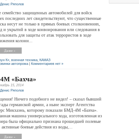
Денис Ряполов
е семейство защищенных автомобилей для войск
х последних лет свидетельствуют, что существенные
ска несут не только в прямых боевых столкновениях,
ад и укрытий в ходе конвоирования или следования в
льзовать для защиты от атак террористов в ходе
ижения колонн...
Далее »
ун К»
,
военная техника
,
КАМАЗ
овинки автопрома
|
Комментариев нет »
4М «Бахча»
кабрь 15, 2014
Денис Ряполов
щения! Ничего подобного не видел! – сказал бывший
гады германской армии, а ныне эксперт Агентства
рс Микхаэнь, которому показали БМД-4М «Бахча».
нная машина универсального хода, изготовленная из
 вчера была официально признана прошедшей полевые
 активные боевые действия из воды,...
Далее »