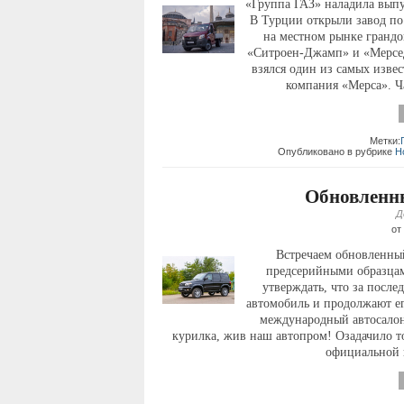
«Группа ГАЗ» наладила выпу
В Турции открыли завод по
на местном рынке грандо
«Ситроен-Джамп» и «Мерсед
взялся один из самых изве
компания «Мерса». Ча
Метки:
Опубликовано в рубрике
Н
Обновленн
Д
от
Встречаем обновленны
предсерийными образцам
утверждать, что за посл
автомобиль и продолжают е
международный автосалон
курилка, жив наш автопром! Озадачило то
официальной в