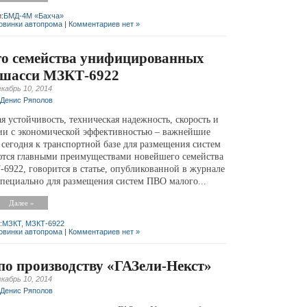
:
БМД-4М «Бахча»
овинки автопрома
|
Комментариев нет »
о семейства унифицированных
 шасси МЗКТ-6922
кабрь 10, 2014
Денис Ряполов
 устойчивость, техническая надежность, скорость и
нии с экономической эффективностью – важнейшие
 сегодня к транспортной базе для размещения систем
яются главными преимуществами новейшего семейства
922, говорится в статье, опубликованной в журнале
пециально для размещения систем ПВО малого...
Далее »
:
МЗКТ
,
МЗКТ-6922
овинки автопрома
|
Комментариев нет »
по производству «ГАЗели-Некст»
кабрь 10, 2014
Денис Ряполов