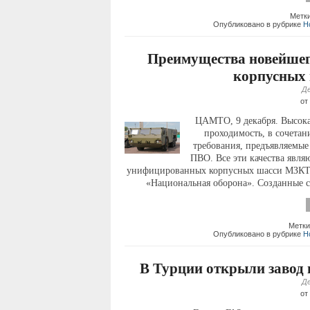
Метки
Опубликовано в рубрике
Н
Преимущества новейшег
корпусных
Де
от
ЦАМТО, 9 декабря. Высокая
проходимость, в сочета
требования, предъявляемые
ПВО. Все эти качества явл
унифицированных корпусных шасси МЗКТ-6
«Национальная оборона». Созданные с
Метки
Опубликовано в рубрике
Н
В Турции открыли завод 
Де
от