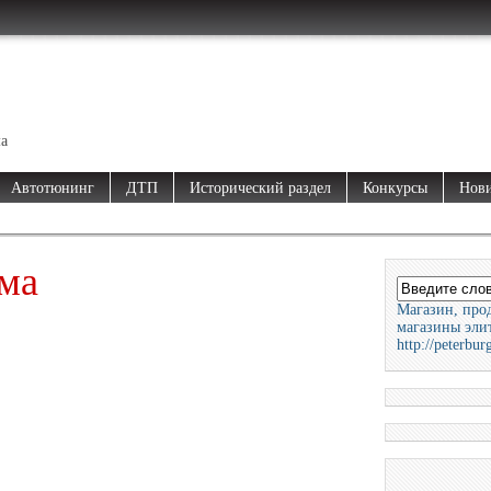
ма
Автотюнинг
ДТП
Исторический раздел
Конкурсы
Нови
ма
Магазин, прод
магазины элит
http://peterbur