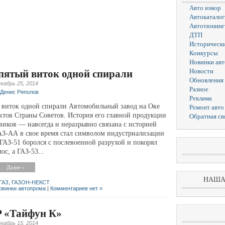
Авто юмор
Автокаталог
Автотюнинг
ДТП
Исторически
Конкурсы
Новинки ав
Новости
 пятый виток одной спирали
Обновления 
кабрь 25, 2014
Разное
Денис Ряполов
Реклама
й виток одной спирали Автомобильный завод на Оке
Ремонт авто
ктов Страны Советов. История его главной продукции
Обратная св
виков — навсегда и неразрывно связана с историей
АЗ-АА в свое время стал символом индустриализации
ГАЗ-51 боролся с послевоенной разрухой и покорял
ос, а ГАЗ-53...
Далее »
НАША
ГАЗ
,
ГАЗОН-НЕКСТ
овинки автопрома
|
Комментариев нет »
 «Тайфун К»
кабрь 15, 2014