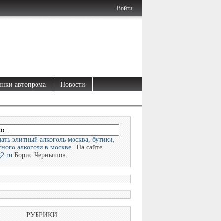
Войти
нки автопрома
Новости
ать элитный алкоголь москва, бутики,
ного алкоголя в москве
| На сайте
g2.ru
Борис Чернышов.
РУБРИКИ