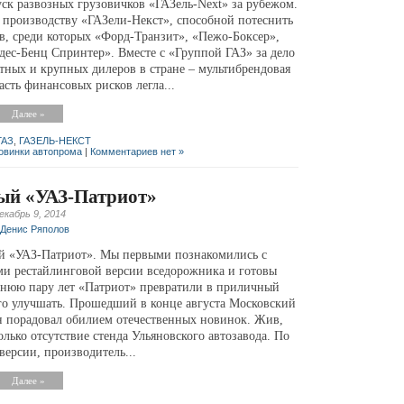
ск развозных грузовичков «ГАЗель-Next» за рубежом.
 производству «ГАЗели-Некст», способной потеснить
в, среди которых «Форд-Транзит», «Пежо-Боксер»,
ес-Бенц Спринтер». Вместе с «Группой ГАЗ» за дело
стных и крупных дилеров в стране – мультибрендовая
сть финансовых рисков легла...
Далее »
ГАЗ
,
ГАЗЕЛЬ-НЕКСТ
овинки автопрома
|
Комментариев нет »
ый «УАЗ-Патриот»
екабрь 9, 2014
Денис Ряполов
й «УАЗ-Патриот». Мы первыми познакомились с
и рестайлинговой версии вседорожника и готовы
еднюю пару лет «Патриот» превратили в приличный
го улучшать. Прошедший в конце августа Московский
 порадовал обилием отечественных новинок. Жив,
лько отсутствие стенда Ульяновского автозавода. По
ерсии, производитель...
Далее »