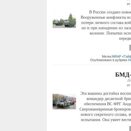
от
В России создано ново
Вооруженные конфликты все
потери личного состава вой
но и при нападении из зас
колонне. Попытки испо
передв
Метки:
MRAP «Тайф
Опубликовано в рубрике
Н
БМД-
Де
от
Эта машина достойна восхи
командир десантной бри
обеспечения ВС ФРГ Анде
Сверхманевренная бронирова
нового секретного сплава,
испытания. Она умеет вести