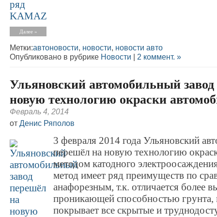
Далее »
Метки:
автоновости
,
новости
,
новости авто
Опубликовано в рубрике
Новости
|
2 коммент. »
Ульяновский автомобильный завод
новую технологию окраски автомо
Февраль 4, 2014
от
Денис Ряполов
3 февраля 2014 года Ульяновский ав
перешёл на новую технологию окрас
методом катодного электроосаждени
метод имеет ряд преимуществ по сра
анафорезным, т.к. отличается более в
проникающей способностью грунта,
покрывает все скрытые и труднодост