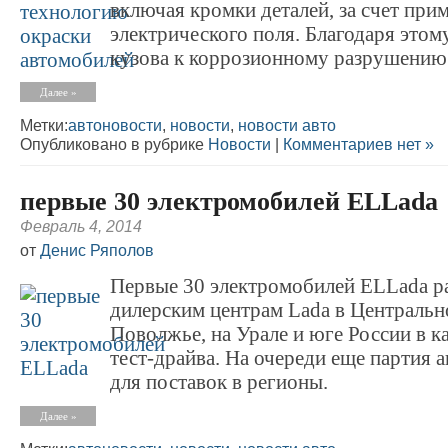
включая кромки деталей, за счет при
электрического поля. Благодаря этом
кузова к коррозионному разрушению.
Далее »
Метки:
автоновости
,
новости
,
новости авто
Опубликовано в рубрике
Новости
|
Комментариев нет »
первые 30 электромобилей ELLada
Февраль 4, 2014
от
Денис Ряполов
Первые 30 электромобилей ELLada р
дилерским центрам Lada в Центральн
Поволжье, на Урале и юге России в к
тест-драйва. На очереди еще партия 
для поставок в регионы.
Далее »