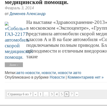
медицинской помощи.
Февраль 3, 2014
от
Деменев Александр
На выставке «Здравоохранение-2013»
в московском «Экспоцентре», «Групп
представила автомобили скорой мед
классов А и В на базе автомобиля «С
подключаемым полным приводом. Бл
проходимости и отличным внедорож
такие
Далее »
Метки:
авто новости
,
новости
,
новости авто
Опубликовано в рубрике
Новости
|
Комментариев нет »
Страница 6 из 7
«
1
...
3
4
5
6
7
»