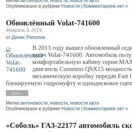
Метки:
автоновости
,
новости
,
новости авто
Опубликовано в рубрике
Новости
|
Комментариев нет »
Обновлённый Volat-741600
Февраль 3, 2014
от
Денис Ряполов
В 2013 году вышел обновленный сед
тягач Volat-741600. Автомобиль пол
комфортабельную кабину серии МАЗ
двигатель Cummins QSX15 мощностью
механическую коробку передач Fast 
блокируемую гидромуфту и однодисковое сцеп
Далее »
Метки:
автоновости
,
новости
,
новости авто
Опубликовано в рубрике
Новости
|
Комментариев нет »
«Соболь» ГАЗ-22177 автомобиль ск