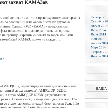
ают захват КАМАЗов
Октябрь 20
 сообщения о том, что в правоохранительные органы
Сентябрь 2
-либо сообщений или жалоб о захвате грузовых
Август 2014
мпании. Однако, ОАО «КАМАЗ» предоставила
Июль 2014
факт обращения в правоохранительные органы
Июнь 2014
а на границе Украины силовым методом бойцами
Май 2014
втомобилей КАМАЗ, позже на складе г....
Апрель 201
Март 2014
Февраль 20
Январь 201
ет »
«АМКОДОР», сертифицированной для европейского
НАША 
брационный двухвальцовый АМКОДОР 6223Е.
ция катка АМКОДОР 6223В, разработанная
о рынка. Новый каток, оснащенный двигателем LDW
я) со степенью экологической безопасности Stage IIIA
ьной мощность 26,5 кВт. Вынуждающая сила