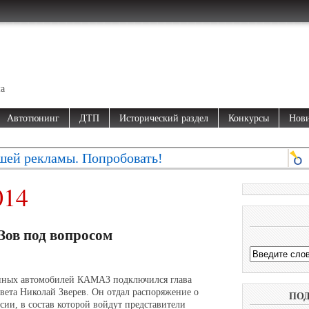
ма
Автотюнинг
ДТП
Исторический раздел
Конкурсы
Нови
шей рекламы. Попробовать!
014
ов под вопросом
енных автомобилей КАМАЗ подключился глава
вета Николай Зверев. Он отдал распоряжение о
ПО
ии, в состав которой войдут представители