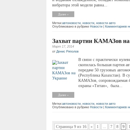
вибратора этой модели равна...
Далее »
Метки:
автоновости
,
новости
,
новости авто
Опубликовано в рубрике
Новости
|
Комментариев н
Захват партии КАМАЗов на
Март 17, 2014
от
Денис Ряполов
В связи с практически нулев
скопилась большая партия а
передаче 50 грузовых автомо
(Республика Казахстан). В с
КАМАЗов, сопровождаемая 
охраны «Титан», была...
Далее »
Метки:
автоновости
,
новости
,
новости авто
Опубликовано в рубрике
Новости
|
Комментариев н
Страница 9 из 16
«
1
...
7
8
9