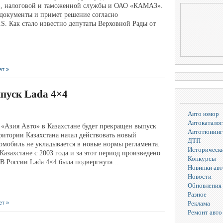
в, налоговой и таможенной службы и ОАО «КАМАЗ».
 документы и примет решение согласно
.S. Как стало известно депутаты Верховной Рады от
ет »
пуск Lada 4×4
Авто юмор
Автокаталог
е «Азия Авто» в Казахстане будет прекращен выпуск
Автотюнинг
ритории Казахстана начал действовать новый
ДТП
омобиль не укладывается в новые нормы регламента.
Исторически
азахстане с 2003 года и за этот период произведено
Конкурсы
 В России Lada 4×4 была подвергнута...
Новинки ав
Новости
Обновления 
Разное
Реклама
ет »
Ремонт авто