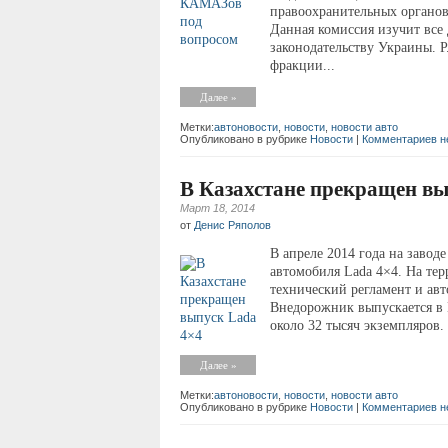
правоохранительных органо
Данная комиссия изучит все
законодательству Украины. P
фракции...
Далее »
Метки:
автоновости
,
новости
,
новости авто
Опубликовано в рубрике
Новости
|
Комментариев н
В Казахстане прекращен вы
Март 18, 2014
от
Денис Ряполов
В апреле 2014 года на завод
автомобиля Lada 4×4. На тер
технический регламент и авт
Внедорожник выпускается в К
около 32 тысяч экземпляров.
Далее »
Метки:
автоновости
,
новости
,
новости авто
Опубликовано в рубрике
Новости
|
Комментариев н