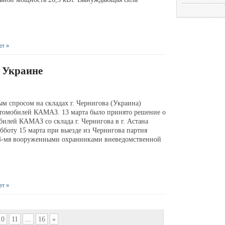
ет »
 Украине
ым спросом на складах г. Чернигова (Украина)
втомобилей КАМАЗ. 13 марта было принято решение о
билей КАМАЗ со склада г. Чернигова в г. Астана
убботу 15 марта при выезде из Чернигова партия
4-мя вооруженными охранниками вневедомственной
ет »
10
11
...
16
»