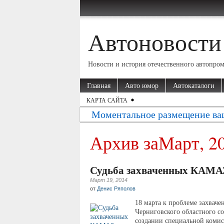
Автоновости
Новости и история отечественного автопро
Главная
Авто юмор
Автокаталоги
КАРТА САЙТА
Моментальное размещение ва
Архив заМарт, 2
Судьба захваченных КАМАЗ
Март 19, 2014
от
Денис Ряполов
18 марта к проблеме захвач
Черниговского областного со
создании специальной комисс