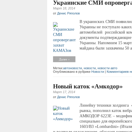
Украинские СМИ опроверг
Март 18, 2014
от
Денис Ряполов
В украинских СМИ появились
Украины не поступало каких
автомобилей российской ко
документы подтверждающие 
Украины. Напомним 15 март
майдана были захвачены 50 а
Далее »
Метки:
автоновости
,
новости
,
новости авто
Опубликовано в рубрике
Новости
|
Комментариев н
Новый каток «Амкодор»
Март 17, 2014
от
Денис Ряполов
Линейку техники холдинга 
рынка, пополнил каток ви
АМКОДОР 6223Е – модифика
специально для европейског
1603/B3 «Lоmbardini» (Итали
и водяным охлаждением, обладает номинал