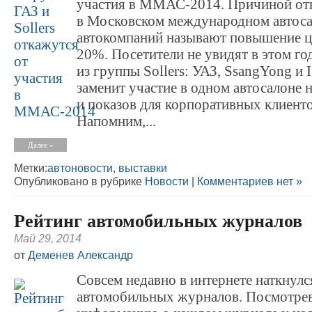
участия в ММАС-2014. Причиной отк
в Московском международном автоса
автокомпаний называют повышение ц
20%. Посетители не увидят в этом г
из группы Sollers: УАЗ, SsangYong и 
заменит участие в одном автосалоне 
и показов для корпоративных клиенто
Напомним,...
Далее »
Метки:
автоновости
,
выставки
Опубликовано в рубрике
Новости
|
Комментариев нет »
Рейтинг автомобильных журналов
Май 29, 2014
от
Деменев Александр
Совсем недавно в интернете наткнулс
автомобильных журналов. Посмотрев