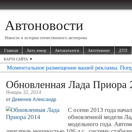
Автоновости
Новости и история отечественного автопрома
Главная
Авто юмор
Автокаталоги
Автотюнинг
ДТП
КАРТА САЙТА
Моментальное размещение вашей рекламы. Попр
Обновленная Лада Приора 
Январь 31, 2014
от
Деменев Александр
С осени 2013 года нача
обновленной модели Ла
модельного года. Авто
двигатель мощностью 106 л.с., систему стабили