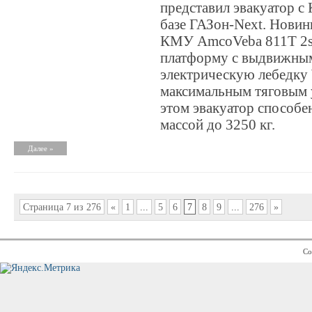
представил эвакуатор с
базе ГАЗон-Next. Новин
КМУ AmcoVeba 811T 2s
платформу с выдвижным
электрическую лебедк
максимальным тяговым у
этом эвакуатор способе
массой до 3250 кг.
Далее »
Страница 7 из 276
«
1
...
5
6
7
8
9
...
276
»
Co