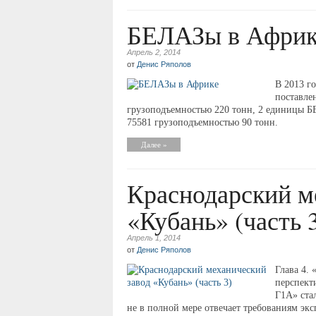
БЕЛАЗы в Африк
Апрель 2, 2014
от
Денис Ряполов
В 2013 г
поставле
грузоподъемностью 220 тонн, 2 единицы 
75581 грузоподъемностью 90 тонн.
Далее »
Краснодарский м
«Кубань» (часть 
Апрель 1, 2014
от
Денис Ряполов
Глава 4.
перспект
Г1А» ста
не в полной мере отвечает требованиям э