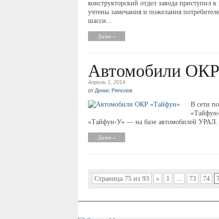
конструкторский отдел завода приступил к 
учтены замечания и пожелания потребителе
шасси...
Далее »
Автомобили ОКР
Апрель 1, 2014
от
Денис Ряполов
В сети п
«Тайфун»
«Тайфун-У» — на базе автомобилей УРАЛ.
Далее »
Страница 75 из 93
«
1
...
73
74