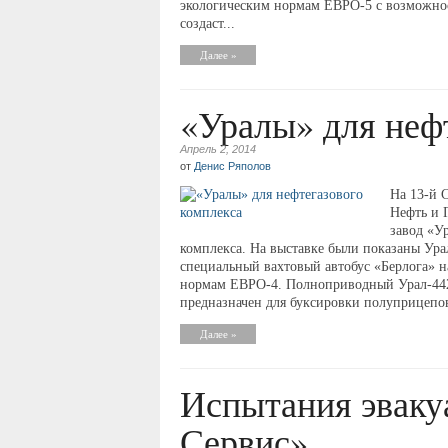
экологическим нормам ЕВРО-5 с возможно
создаст...
Далее »
«Уралы» для неф
Апрель 2, 2014
от
Денис Ряполов
На 13-й 
Нефть и 
завод «У
комплекса. На выставке были показаны Ур
специальный вахтовый автобус «Берлога» н
нормам ЕВРО-4. Полноприводный Урал-4420
предназначен для буксировки полуприцепов
Далее »
Испытания эвакуа
Сервис»