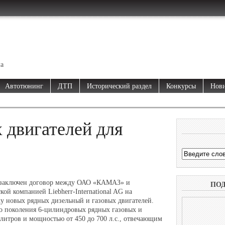
ма
Автотюнинг
ДТП
Исторический раздел
Конкурсы
Нови
 двигателей для
 заключен договор между ОАО «КАМАЗ» и
ПО
ой компанией Liebherr-International AG на
ку новых рядных дизельный и газовых двигателей.
го поколения 6-цилиндровых рядных газовых и
литров и мощностью от 450 до 700 л.с., отвечающим