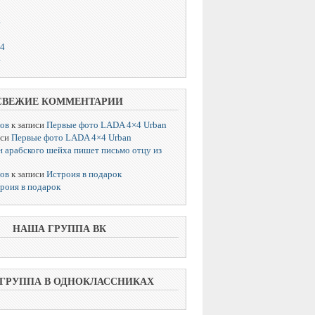
4
14
4
СВЕЖИЕ КОММЕНТАРИИ
лов
к записи
Первые фото LADA 4×4 Urban
иси
Первые фото LADA 4×4 Urban
 арабского шейха пишет письмо отцу из
лов
к записи
Истроия в подарок
роия в подарок
НАША ГРУППА ВК
ГРУППА В ОДНОКЛАССНИКАХ