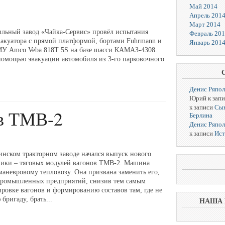
Май 2014
Апрель 201
Март 2014
льный завод «Чайка-Сервис» провёл испытания
Февраль 20
вакуатора с прямой платформой, бортами Fuhrmann и
Январь 201
У Amco Veba 818T 5S на базе шасси КАМАЗ-4308.
помощью эвакуации автомобиля из 3-го парковочного
Денис Ряпо
Юрий к зап
к записи
Сын
ов ТМВ-2
Берлина
Денис Ряпо
к записи
Ист
инском тракторном заводе начался выпуск нового
ники – тяговых модулей вагонов ТМВ-2. Машина
маневровому тепловозу. Она призвана заменить его,
 промышленных предприятий, снизив тем самым
ировке вагонов и формированию составов там, где не
бригаду, брать...
НАША 