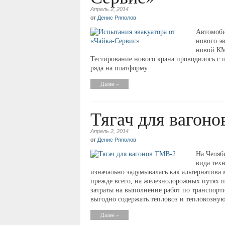
Апрель 2, 2014
от
Денис Ряполов
Автомоби
нового э
новой КМ
Тестирование нового крана проводилось с 
ряда на платформу.
Далее »
Тягач для вагон
Апрель 2, 2014
от
Денис Ряполов
На Челяб
вида тех
изначально задумывалась как альтернатива 
прежде всего, на железнодорожных путях
затраты на выполнение работ по транспорт
выгодно содержать тепловоз и тепловозную 
Далее »