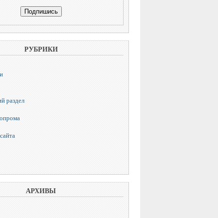
РУБРИКИ
и
й раздел
топрома
сайта
АРХИВЫ