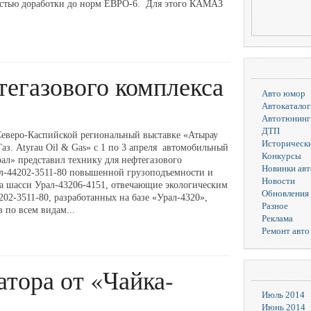
стью доработки до норм ЕВРО-6. Для этого КАМАЗ
тегазового комплекса
Авто юмор
Автокаталог
Автотюнинг
ДТП
Северо-Каспийской региональный выставке «Атырау
Исторически
Газ. Atyrau Oil & Gas» с 1 по 3 апреля автомобильный
Конкурсы
рал» представил технику для нефтегазового
Новинки ав
ал-44202-3511-80 повышенной грузоподъемности и
Новости
а шасси Урал-43206-4151, отвечающие экологическим
Обновления 
2-3511-80, разработанных на базе «Урал-4320»,
Разное
 по всем видам...
Реклама
Ремонт авто
тора от «Чайка-
Июль 2014
Июнь 2014