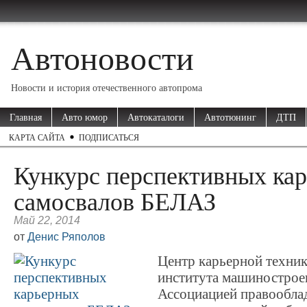
Автоновости
Новости и история отечественного автопрома
Главная
Авто юмор
Автокаталоги
Автотюнинг
ДТП
КАРТА САЙТА
ПОДПИСАТЬСЯ
Кункурс перспективных ка
самосвалов БЕЛАЗ
Май 22, 2014
от
Денис Ряполов
Центр карьерной техни
института машинострое
Ассоциацией правообла