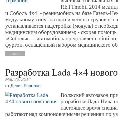
выставке специальных 
RETTmobil 2014 медици
и Соболь 4х4: - реанимобиль на базе Газель-Не
модульному типу: на шасси легкого грузового 
устанавливается надстройка (модуль) с необхо
медицинским оборудованием; - скорая помощь 
«Соболь» — автомобиль представлет собой п
фургон, оснащённый набором медицинского об
Далее »
Разработка Lada 4×4 новог
Май 22, 2014
от
Денис Ряполов
Волжский автозавод при
разработке Лада-Нива н
настоящее время специа
работают над компоновочными решенияи по у