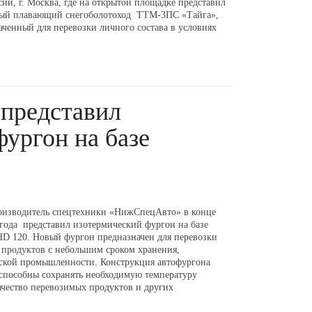
ии, г. Москва, где на открытой площадке представил
ый плавающий снегоболотоход ТТМ-3ПС «Тайга»,
аченный для перевозки личного состава в условиях
представил
ургон на базе
оизводитель спецтехники «НижСпецАвто» в конце
 года представил изотермический фургон на базе
HD 120. Новый фургон предназначен для перевозки
продуктов с небольшим сроком хранения,
ской промышленности. Конструкция автофургона
 способны сохранять необходимую температуру
качество перевозимых продуктов и других