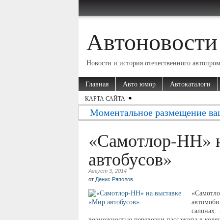
Автоновости
Новости и история отечественного автопро
Главная
Авто юмор
Автокаталоги
КАРТА САЙТА
Моментальное размещение ва
«Самотлор-НН» 
автобусов»
Август 3, 2014
от
Денис Ряполов
«Самотло
автомоби
салонах:
возможностью перевозки пассажира в коляс