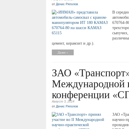
от
Денис Ряполов
В середи
автомоби
670764-8
трехстор
сыпучих, 
различны
цемент, керамзит и др.).
Далее »
ЗАО «Транспорт» 
Международной н
конференции «С
Август 3, 2014
от
Денис Ряполов
ЗАО «Тра
научно-п
проходив