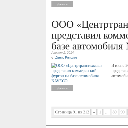
Далее »
ООО «Центртран
представил комм
базе автомобил
Август 2, 2014
от
Денис Ряполов
В июне 2
представ
автомоб
Далее »
Страница 91 из 212
«
1
...
89
90