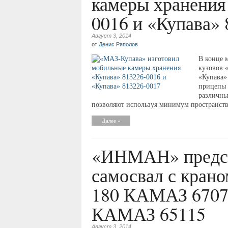
камеры хранения
0016 и «Купава»
Август 3, 2014
от
Денис Ряполов
В конце 
кузовов 
«Купава»
прицепы 
различны
позволяют используя минимум пространств
Далее »
«ИНМАН» предст
самосвал с кран
180 КАМАЗ 6707
КАМАЗ 65115
Август 3, 2014