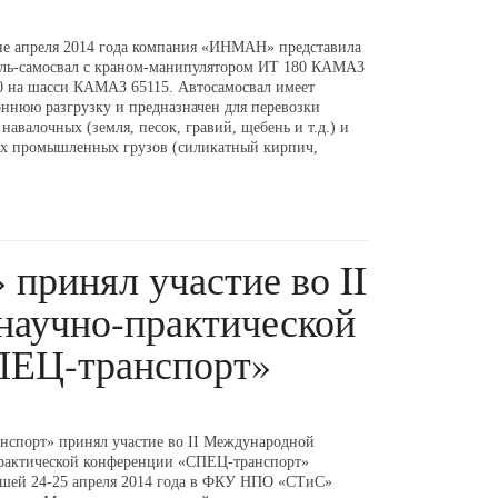
не апреля 2014 года компания «ИНМАН» представила
ль-самосвал с краном-манипулятором ИТ 180 КАМАЗ
0 на шасси КАМАЗ 65115. Автосамосвал имеет
оннюю разгрузку и предназначен для перевозки
навалочных (земля, песок, гравий, щебень и т.д.) и
х промышленных грузов (силикатный кирпич,
принял участие во II
аучно-практической
ПЕЦ-транспорт»
нспорт» принял участие во II Международной
рактической конференции «СПЕЦ-транспорт»
шей 24-25 апреля 2014 года в ФКУ НПО «СТиС»