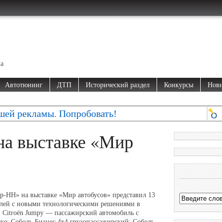
ма
Автотюнинг
ДТП
Исторический раздел
Конкурсы
Нови
шей рекламы. Попробовать!
на выставке «Мир
р-НН» на выставке «Мир автобусов» представил 13
лей с новыми технологическими решениями в
 . Citroёn Jumpy — пассажирский автомобиль с
ке; Coболь-Бизнес 4х4 грузопассажирский; Соболь-