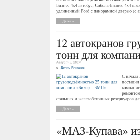
Бизнес 4х4 автобус; Соболь-Бизнес 4х4 шк
удлиненный Ford с панорамной дверью (с 
Далее »
12 автокранов г
тонн для компан
Август 3, 2014
от
Денис Ряполов
С начала
поставил
компании
ремонтом
стальных и железобетонных резервуаров дл
Далее »
«МАЗ-Купава» и