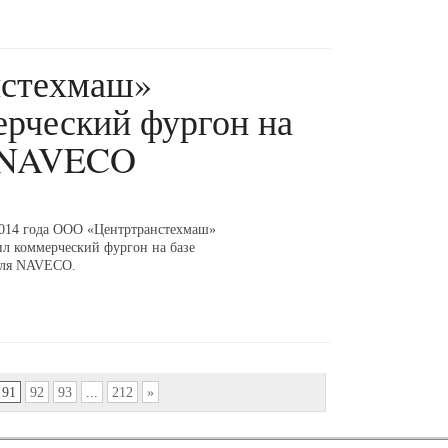
стехмаш»
ерческий фургон на
я NAVECO
014 года ООО «Центртранстехмаш»
ил коммерческий фургон на базе
иля NAVECO.
91
92
93
...
212
»