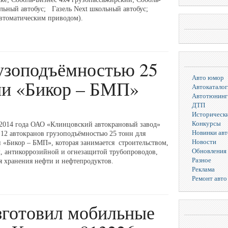
ольный автобус; Газель Next школьный автобус;
автоматическим приводом).
рузоподъёмностью 25
Авто юмор
ии «Бикор – БМП»
Автокаталог
Автотюнинг
ДТП
Исторически
Конкурсы
 2014 года ОАО «Клинцовский автокрановый завод»
Новинки ав
 12 автокранов грузоподъёмностью 25 тонн для
Новости
 «Бикор – БМП», которая занимается строительством,
Обновления 
, антикоррозийной и огнезащитой трубопроводов,
Разное
я хранения нефти и нефтепродуктов.
Реклама
Ремонт авто
зготовил мобильные