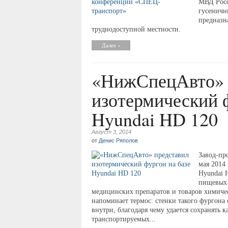
МВД Росс
гусеничн
предназн
труднодоступной местности.
Далее »
«НижСпецАвто» 
изотермический ф
Hyundai HD 120
Август 3, 2014
от
Денис Ряполов
Завод-пр
мая 2014
Hyundai 
пищевых 
медицинских препаратов и товаров химиче
напоминает термос: стенки такого фургона
внутри, благодаря чему удается сохранять 
транспортируемых...