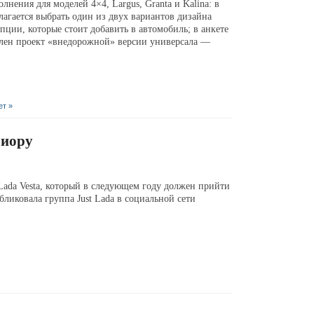
лнения для моделей 4×4, Largus, Granta и Kalina: в
лагается выбрать один из двух вариантов дизайна
пции, которые стоит добавить в автомобиль; в анкете
влен проект «внедорожной» версии универсала —
ет »
риору
Lada Vesta, который в следующем году должен прийти
бликовала группа Just Lada в социальной сети