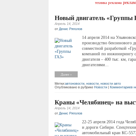
реклам
реклама
техника
Новый двигатель «Группы 
Апрель 14, 2014
от
Денис Ряполов
14 апреля 2014 на Ульяновс
производство бензинового дв
совместной разработкой «Г
компаний по инжинирингу си
двигателя – 400 тыс. км, гар
двигателями...
Далее »
Метки:
автоновости
,
новости
,
новости авто
Опубликовано в рубрике
Новости
|
Комментариев н
Краны «Челябинец» на выс
Апрель 14, 2014
от
Денис Ряполов
22-25 апреля 2014 года Челя
и дороги Сибири. Спецтехни
автомобильный кран КС-557