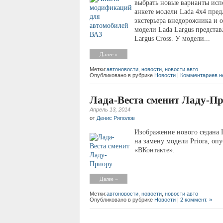
выбрать новые варианты испо
анкете модели Lada 4х4 пред
экстерьера внедорожника и о
модели Lada Largus предста
Largus Cross. У модели...
Далее »
Метки:
автоновости
,
новости
,
новости авто
Опубликовано в рубрике
Новости
|
Комментариев н
Лада-Веста сменит Ладу-П
Апрель 13, 2014
от
Денис Ряполов
Изображение нового седана 
на замену модели Priora, опу
«ВКонтакте».
Далее »
Метки:
автоновости
,
новости
,
новости авто
Опубликовано в рубрике
Новости
|
2 коммент. »