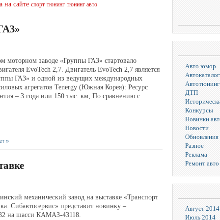
а на сайте
спорт
тюнинг
тюнинг авто
ГАЗ»
ком моторном заводе «Группы ГАЗ» стартовало
Авто юмор
игателя EvoTech 2,7. Двигатель EvoTech 2,7 является
Автокаталог
руппы ГАЗ» и одной из ведущих международных
Автотюнинг
ловых агрегатов Tenergy (Южная Корея): Ресурс
ДТП
антия – 3 года или 150 тыс. км; По сравнению с
Исторически
Конкурсы
Новинки ав
Новости
Обновления 
ет »
Разное
Реклама
Ремонт авто
тавке
бинский механический завод на выставке «Транспорт
ка. Сибавтосервис» представит новинку –
Август 2014
32 на шасси КАМАЗ-43118.
Июль 2014