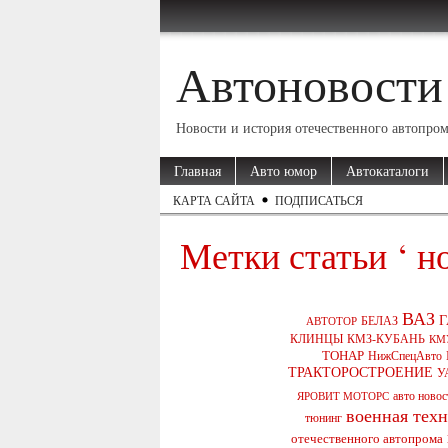
Автоновости
Новости и история отечественного автопро
Главная
Авто юмор
Автокаталоги
КАРТА САЙТА
ПОДПИСАТЬСЯ
Метки статьи ‘ н
ВАЗ
Г
БЕЛАЗ
АВТОТОР
КЛИНЦЫ
КМЗ-КУБАНЬ
КМ
ТОНАР
НижСпецАвто
ТРАКТОРОСТРОЕНИЕ
У
авто новос
ЯРОВИТ МОТОРС
военная тех
тюнинг
отечественного автопрома