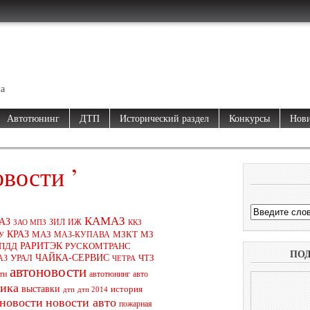
ма
Автотюнинг
ДТП
Исторический раздел
Конкурсы
Нови
овости ’
КАМАЗ
АЗ
ЗАО МПЗ
ЗИЛ
ИЖ
ККЗ
КРАЗ
МАЗ
МЗКТ
МЗ
У
МАЗ-КУПАВА
РАРИТЭК
ПДД
РУСКОМТРАНС
ПО
ЧАЙКА-СЕРВИС
УРАЛ
АЗ
ЧТЗ
ЧЕТРА
автоновости
ти
автотюнинг
авто
ника
выставки
история
дтп
дтп 2014
новости
новости авто
пожарная