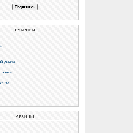
РУБРИКИ
и
й раздел
топрома
сайта
АРХИВЫ