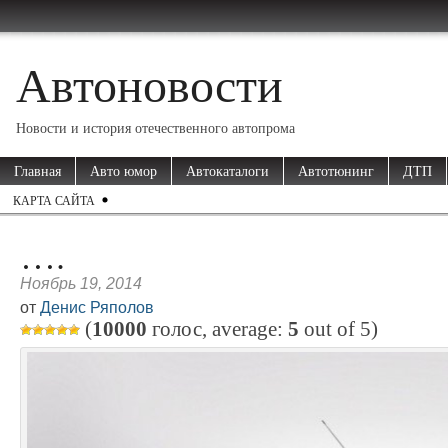
Автоновости
Новости и история отечественного автопрома
Главная
Авто юмор
Автокаталоги
Автотюнинг
ДТП
КАРТА САЙТА
….
Ноябрь 19, 2014
от
Денис Ряполов
(
10000
голос, average:
5
out of
5
)