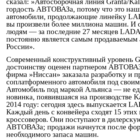
сказал: »Автосборочная линия Granta/Kal
гордость АВТОВАЗа, потому что это наш
автомобили, продолжающие линейку LADA
вы произвели более миллиона машин. И
людям — за последние 27 месяцев LADA
постоянно является самым продаваемым 
России».
Современный конструктивный уровень Gr
достоинству оценен партнером АВТОВАЗ
фирма »Ниссан» заказала разработку и п
соплатформенного автомобиля под своим
Автомобиль под маркой Альянса — не е
новинка, появившаяся на производстве Ka
2014 году: сегодня здесь выпускается LA
Каждый день с конвейера сходят 15 эти
кроссоверов. Они поступают в дилерску
АВТОВАЗа; продажи начнутся после фо
необходимого запаса машин.