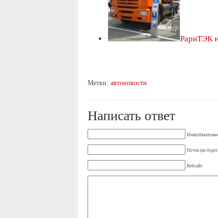
РариТЭК н
Метки:
автоновости
Написать ответ
Имя(обязательн
Почта (не будет
Вебсайт