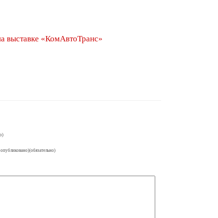
а выставке «КомАвтоТранс»
о)
 опубликовано)(обязательно)