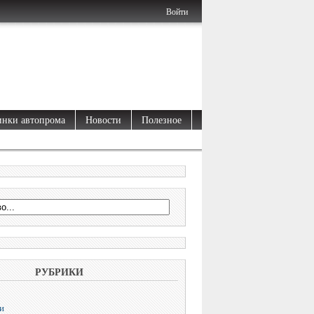
Войти
нки автопрома
Новости
Полезное
РУБРИКИ
и