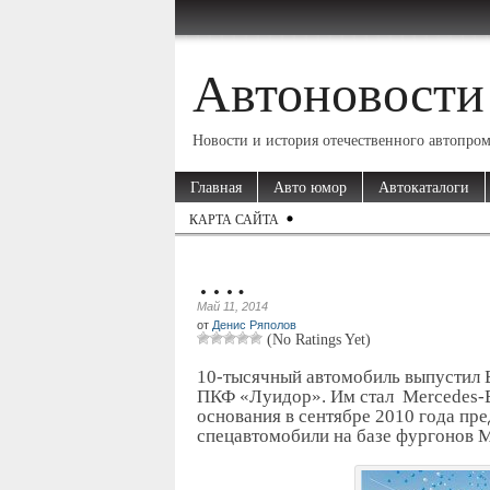
Автоновости
Новости и история отечественного автопро
Главная
Авто юмор
Автокаталоги
КАРТА САЙТА
….
Май 11, 2014
от
Денис Ряполов
(No Ratings Yet)
10-тысячный автомобиль выпустил 
ПКФ «Луидор». Им стал Mercedes-Be
основания в сентябре 2010 года пр
спецавтомобили на базе фургонов M