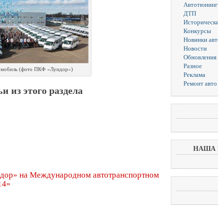
Автотюнинг
ДТП
Исторически
Конкурсы
Новинки ав
Новости
Обновления 
Разное
омобиль (фото ПКФ «Луидор»)
Реклама
Ремонт авто
и из этого раздела
НАША 
дор» на Международном автотранспортном
14»