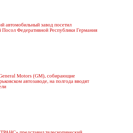
ий автомобильный завод посетил
 Посол Федеративной Республики Германия
 General Motors (GM), собирающие
рьковском автозаводе, на полгода вводят
ели
РАНС» представил телескопический