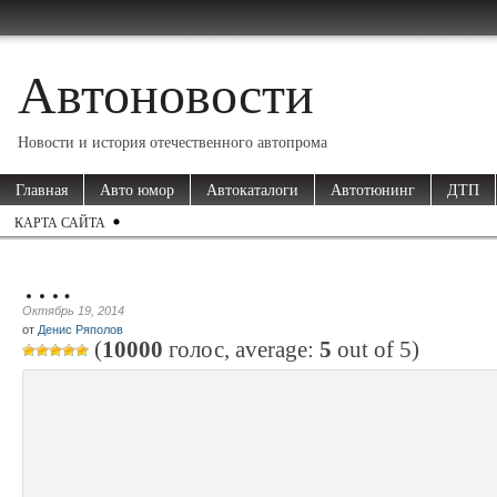
Автоновости
Новости и история отечественного автопрома
Главная
Авто юмор
Автокаталоги
Автотюнинг
ДТП
КАРТА САЙТА
….
Октябрь 19, 2014
от
Денис Ряполов
(
10000
голос, average:
5
out of
5
)