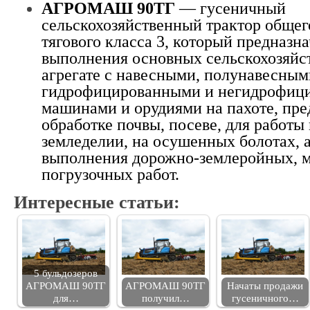
АГРОМАШ 90ТГ
— гусеничный
сельскохозяйственный трактор общег
тягового класса 3, который предназна
выполнения основных сельскохозяйс
агрегате с навесными, полунавесны
гидрофицированными и негидрофиц
машинами и орудиями на пахоте, пр
обработке почвы, посеве, для работы
земледелии, на осушенных болотах, а
выполнения дорожно-землеройных, 
погрузочных работ.
Интересные статьи:
5 бульдозеров
АГРОМАШ 90ТГ
АГРОМАШ 90ТГ
Начаты продажи
для…
получил…
гусеничного…