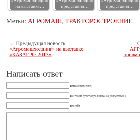
«Агромашхолдинг»
«Агромашхолдинг»
«Агромашхолдинг
на выставке…
представил…
представил…
Метки:
АГРОМАШ
,
ТРАКТОРОСТРОЕНИЕ
← Предыдущая новость
С
«Агромашхолдинг» на выставке
АГР
«КАЗАГРО-2013»
пневмо
Написать ответ
Имя(обязательно)
Почта (не будет опубликовано)(обязательно)
Вебсайт