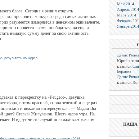
Май 2014
Апрель 201
моего блога! Сегодня я решил открыть
Март 2014
 решил проводить конкурсы среди самых активных
Февраль 20
приз разумеется измеряется в денежном эквиваленте.
Январь 201
приятно провести время. пообщаться, да еще и
отать немалую сумму денег за свою активность.
...
Денис Ряпо
ов
,
результаты конкурса
Юрий к зап
к записи
Сын
Берлина
Денис Ряпо
к записи
Ист
дъехав к перекрестку на «Peugeot«, девушка
ветофора, потом красный, снова зеленый и еще раз
лицейский и вежливо интересуеться : — Мадам Вы
ой цвет? Старый Жигуленок. Шесть часов утра. На
евает. И вдруг чисто случайно взмахивает жезлом...
НАША 
 блондинка
,
новые анекдоты
,
новые анекдоты 2014