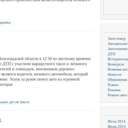
приобье
Авто юмор
Автокаталог
Автотюнинг
ДТП
олгоградской области в 12:50 по местному времени
Исторически
о ДТП с участием маршрутного такси и легкового
Конкурсы
етелей и очевидцев, виновником дорожно-
Новинки ав
является водитель легкового автомобиля, который
Новости
янии. Уснув за рулем своего авто на огромной
Обновления 
которая
Разное
Реклама
Ремонт авто
мышин
,
дтп на трассе
х
Июль 2014
Июнь 2014