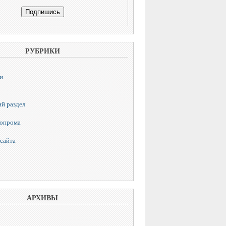
РУБРИКИ
и
й раздел
топрома
сайта
АРХИВЫ