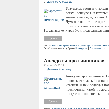
от
Деменев Александр
Уважаемые гости и читатели 
ветку «Конкурсы» в который
комментаторов, где главный 
Думаю, что никто не против 
получить возможность зараб
Результаты конкурса будут подводиться один
Далее »
Метки:
комментарии
,
конкурс
,
конкурс комментатор
Опубликовано в рубрике
Конкурсы
|
5 коммент. »
Анекдоты про гаишников
Январь 25, 2014
от
Деменев Александр
Анекдоты про гаишников. По
пропускает зеленый сигнал с
красный. К ней подходит по
предпочитает какой- то друг
посту стоит полицейский и з
Далее »
Метки:
анекдоты
,
анекдоты про гаишника
,
гаишник и