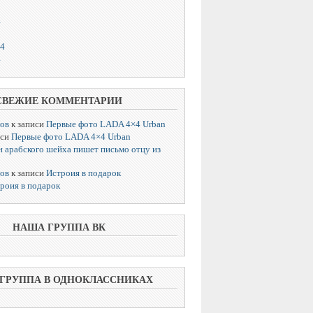
4
14
4
СВЕЖИЕ КОММЕНТАРИИ
лов
к записи
Первые фото LADA 4×4 Urban
иси
Первые фото LADA 4×4 Urban
 арабского шейха пишет письмо отцу из
лов
к записи
Истроия в подарок
роия в подарок
НАША ГРУППА ВК
ГРУППА В ОДНОКЛАССНИКАХ