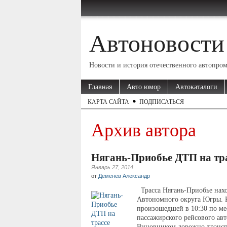
Автоновости
Новости и история отечественного автопро
Главная
Авто юмор
Автокаталоги
КАРТА САЙТА
ПОДПИСАТЬСЯ
Архив автора
Нягань-Приобье ДТП на тр
Январь 27, 2014
от
Деменев Александр
Трасса Нягань-Приобье нах
Автономного округа Югры. Р
произошедшей в 10:30 по ме
пассажирского рейсового авт
Виновником дорожно-транспо