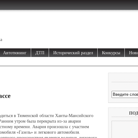
ма
Автотюнинг
ДТП
Исторический раздел
Конкурсы
Нови
ассе
ПО
одиться в Тюменской области Ханты-Мансийского
анним утром была перекрыта из-за аварии
стному времени. Авария произошла с участием
омобиля «Газель» и легкового автомобиля.
ртного происшествия является водитель легкового