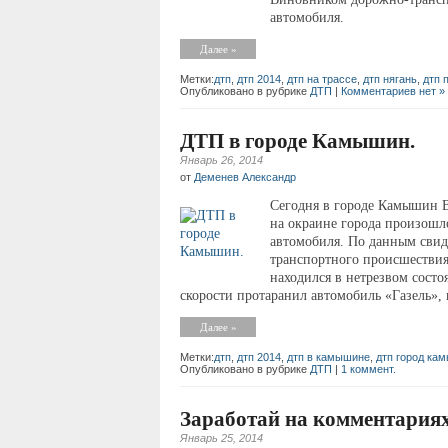
автомобиля.
Далее »
Метки:
дтп
,
дтп 2014
,
дтп на трассе
,
дтп нягань
,
дтп 
Опубликовано в рубрике
ДТП
|
Комментариев нет »
ДТП в городе Камышин.
Январь 26, 2014
от
Деменев Александр
Сегодня в городе Камышин В
на окраине города произошл
автомобиля. По данным свид
транспортного происшествия 
находился в нетрезвом состо
скорости протаранил автомобиль «Газель», 
Далее »
Метки:
дтп
,
дтп 2014
,
дтп в камышине
,
дтп город ка
Опубликовано в рубрике
ДТП
|
1 коммент.
Заработай на комментария
Январь 25, 2014