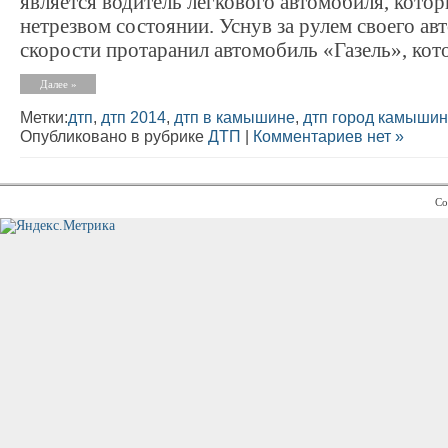
является водитель легкового автомобиля, котор
нетрезвом состоянии. Уснув за рулем своего ав
скорости протаранил автомобиль «Газель», кот
Далее »
Метки:
дтп
,
дтп 2014
,
дтп в камышине
,
дтп город камышин
Опубликовано в рубрике
ДТП
|
Комментариев нет »
Co