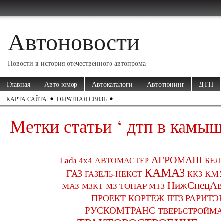
Автоновости
Новости и история отечественного автопрома
Главная
Авто юмор
Автокаталоги
Автотюнинг
ДТП
КАРТА САЙТА
ОБРАТНАЯ СВЯЗЬ
Метки статьи ‘ дтп в камыш
АГРОМАШ
Lada 4x4
БЕЛ
АВТОМАСТЕР
КАМАЗ
ГАЗ
КМ
ККЗ
ГАЗЕЛЬ-НЕКСТ
НижСпецАв
МАЗ
МЗКТ
МЗ ТОНАР
МТЗ
ПРОЕКТ КОРТЕЖ
ПТЗ
РАРИТЭ
РУСКОМТРАНС
ТВЕРЬСТРОЙМ