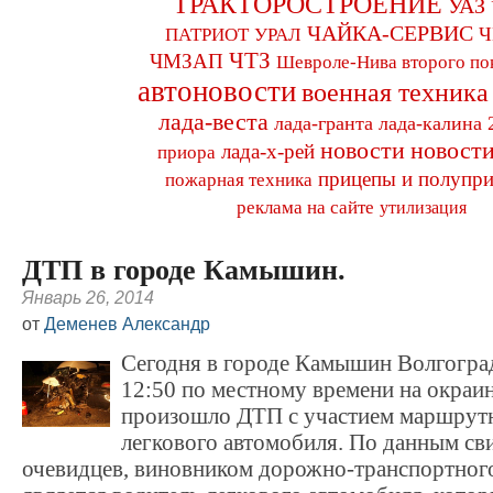
ТРАКТОРОСТРОЕНИЕ
УАЗ
ЧАЙКА-СЕРВИС
Ч
ПАТРИОТ
УРАЛ
ЧТЗ
ЧМЗАП
Шевроле-Нива второго по
автоновости
военная техника
лада-веста
лада-гранта
лада-калина 
новости
новости
лада-х-рей
приора
прицепы и полупр
пожарная техника
реклама на сайте
утилизация
ДТП в городе Камышин.
Январь 26, 2014
от
Деменев Александр
Сегодня в городе Камышин Волгоград
12:50 по местному времени на окраин
произошло ДТП с участием маршрутн
легкового автомобиля. По данным св
очевидцев, виновником дорожно-транспортног