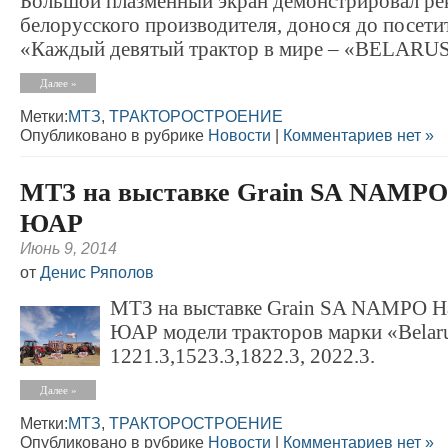
Большой плазменный экран демонстрировал ре
белорусского производителя, донося до посетит
«Каждый девятый трактор в мире – «BELARU
Далее »
Метки:
МТЗ
,
ТРАКТОРОСТРОЕНИЕ
Опубликовано в рубрике
Новости
|
Комментариев нет »
МТЗ на выставке Grain SA NAMPO 
ЮАР
Июнь 9, 2014
от
Денис Ряполов
МТЗ на выставке Grain SA NAMPO Ha
ЮАР модели тракторов марки «Belaru
1221.3,1523.3,1822.3, 2022.3.
Далее »
Метки:
МТЗ
,
ТРАКТОРОСТРОЕНИЕ
Опубликовано в рубрике
Новости
|
Комментариев нет »