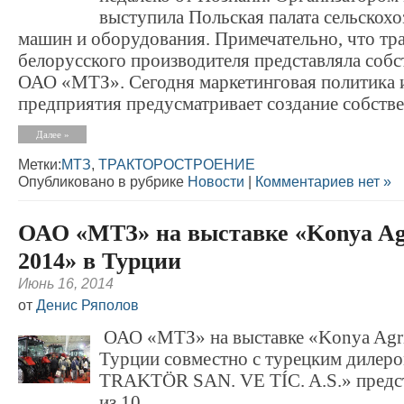
выступила Польская палата сельскох
машин и оборудования. Примечательно, что тр
белорусского производителя представляла соб
ОАО «МТЗ». Сегодня маркетинговая политика и
предприятия предусматривает создание собстве
Далее »
Метки:
МТЗ
,
ТРАКТОРОСТРОЕНИЕ
Опубликовано в рубрике
Новости
|
Комментариев нет »
ОАО «МТЗ» на выставке «Konya Agr
2014» в Турции
Июнь 16, 2014
от
Денис Ряполов
ОАО «МТЗ» на выставке «Konya Agric
Турции совместно с турецким диле
TRAKTÖR SAN. VE TÍC. A.S.» предс
из 10