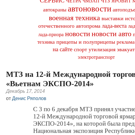
СЕРВИС
ЧЕТРА
ЧТЗ
ЧМЗАП
ЯРОВИТ 
автоновости
автокраны
автоподъ
военная техника
выставки
ист
лада-веста
отечественного автопрома
ла
новости авто
новости
лада-приора
прицепы и полуприцепы
техника
реклама
на сайте
спорт
утилизация
эвакуат
электротранспорт
МТЗ на 12-й Международной торго
«Вьетнам ЭКСПО-2014»
Декабрь 17, 2014
от
Денис Ряполов
С 3 по 6 декабря МТЗ принял участи
12-й Международной торговой ярмар
ЭКСПО-2014», на которой была пред
Национальная экспозиция Республики