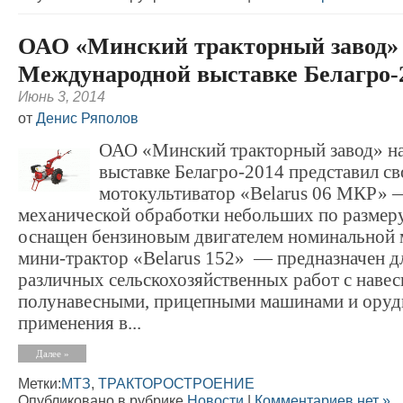
ОАО «Минский тракторный завод»
Международной выставке Белагро-
Июнь 3, 2014
от
Денис Ряполов
ОАО «Минский тракторный завод» н
выставке Белагро-2014 представил с
мотокультиватор «Belarus 06 МКР» 
механической обработки небольших по размеру
оснащен бензиновым двигателем номинальной м
мини-трактор «Belarus 152» — предназначен д
различных сельскохозяйственных работ с наве
полунавесными, прицепными машинами и оруди
применения в...
Далее »
Метки:
МТЗ
,
ТРАКТОРОСТРОЕНИЕ
Опубликовано в рубрике
Новости
|
Комментариев нет »