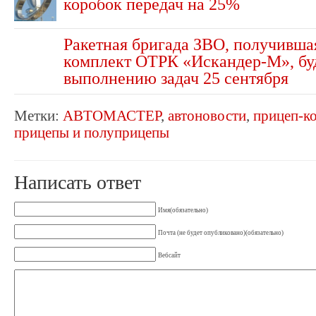
коробок передач на 25%
Ракетная бригада ЗВО, получивша
комплект ОТРК «Искандер-М», буд
выполнению задач 25 сентября
Метки:
АВТОМАСТЕР
,
автоновости
,
прицеп-к
прицепы и полуприцепы
Написать ответ
Имя(обязательно)
Почта (не будет опубликовано)(обязательно)
Вебсайт