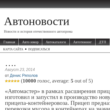
Автоновости
Новости и история отечественного автопрома
Главная
Авто юмор
Автокаталоги
Автотюнинг
ДТП
КАРТА САЙТА
ПОДПИСАТЬСЯ
….
Август 23, 2014
от
Денис Ряполов
(
10000
голос, average:
5
out of
5
)
«Автомастер» в рамках расширения при
изготовил и запустил в производство нов
прицепа-контейнеровоза. Прицеп предназ
перевозки мусора в контейнерах на знач