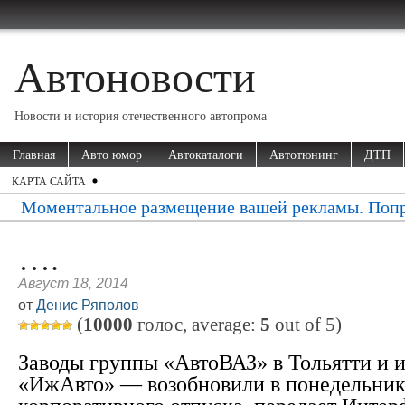
Автоновости
Новости и история отечественного автопрома
Главная
Авто юмор
Автокаталоги
Автотюнинг
ДТП
КАРТА САЙТА
Моментальное размещение вашей рекламы. Попр
….
Август 18, 2014
от
Денис Ряполов
(
10000
голос, average:
5
out of
5
)
Заводы группы «АвтоВАЗ» в Тольятти и 
«ИжАвто» — возобновили в понедельник