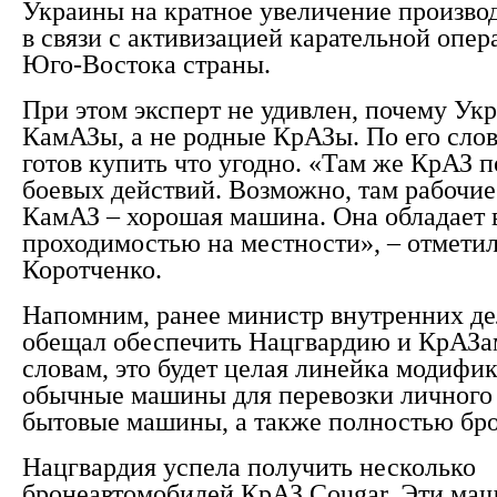
Украины на кратное увеличение производ
в связи с активизацией карательной опе
Юго-Востока страны.
При этом эксперт не удивлен, почему Ук
КамАЗы, а не родные КрАЗы. По его слов
готов купить что угодно. «Там же КрАЗ п
боевых действий. Возможно, там рабочие
КамАЗ – хорошая машина. Она обладает
проходимостью на местности», – отмети
Коротченко.
Напомним, ранее министр внутренних де
обещал обеспечить Нацгвардию и КрАЗам
словам, это будет целая линейка модифи
обычные машины для перевозки личного с
бытовые машины, а также полностью бр
Нацгвардия успела получить несколько
бронеавтомобилей КрАЗ Cougar. Эти ма