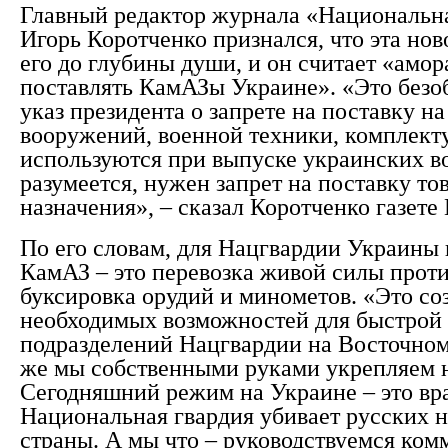
Главный редактор журнала «Национальн
Игорь Коротченко признался, что эта нов
его до глубины души, и он считает «амо
поставлять КамАЗы Украине». «Это безо
указ президента о запрете на поставку н
вооружений, военной техники, комплек
используются при выпуске украинских в
разумеется, нужен запрет на поставку то
назначения», – сказал Коротченко газет
По его словам, для Нацгвардии Украины 
КамАЗ – это перевозка живой силы прот
буксировка орудий и минометов. «Это со
необходимых возможностей для быстрой
подразделений Нацгвардии на Восточном
же мы собственными руками укрепляем 
Сегодняшний режим на Украине – это вра
Национальная гвардия убивает русских н
страны. А мы что – руководствуемся ко