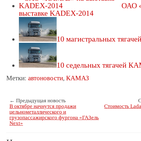
ОАО 
выставке KADEX-2014
10 магистральных тягач
10 седельных тягачей К
Метки:
автоновости
,
КАМАЗ
← Предыдущая новость
С
В октябре начнутся продажи
Стоимость Lada
цельнометаллического и
грузопассажирского фургона «ГАЗель
Next»