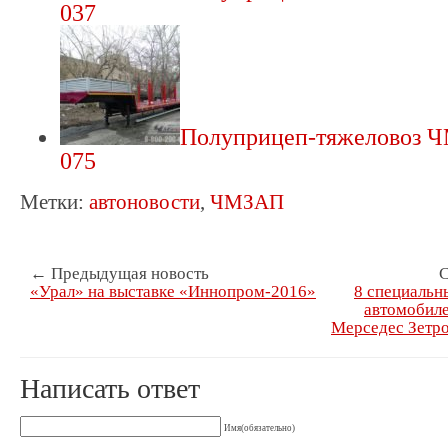
037
Полуприцеп-тяжеловоз 
075
Метки:
автоновости
,
ЧМЗАП
← Предыдущая новость
С
«Урал» на выставке «Иннопром-2016»
8 специальн
автомобил
Мерседес Зетро
Написать ответ
Имя(обязательно)