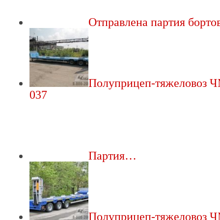
Отправлена партия борт
Полуприцеп-тяжеловоз 
037
Партия…
Полуприцеп-тяжеловоз