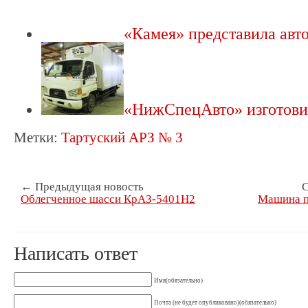
«Камея» представила ав
«НижСпецАвто» изготов
Метки:
Тартуский АРЗ № 3
← Предыдущая новость
С
Облегченное шасси КрАЗ-5401Н2
Машина по
Написать ответ
Имя(обязательно)
Почта (не будет опубликовано)(обязательно)