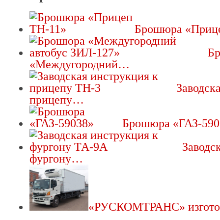
Брошюра «Приц
Б
«Междугородний…
Заводск
прицепу…
Брошюра «ГАЗ-590
Заводс
фургону…
«РУСКОМТРАНС» изгот