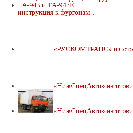
инструкция к фургонам…
«РУСКОМТРАНС» изгот
«НижСпецАвто» изготов
«НижСпецАвто» изготов