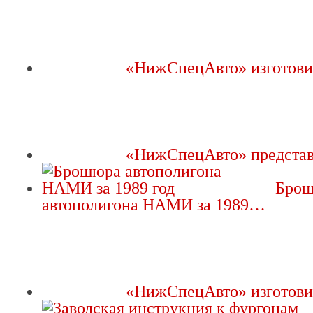
«НижСпецАвто» изготов
«НижСпецАвто» предста
Бро
автополигона НАМИ за 1989…
«НижСпецАвто» изготов