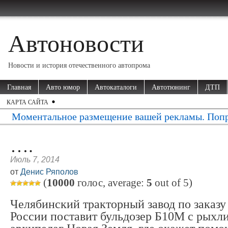
Автоновости
Новости и история отечественного автопрома
Главная
Авто юмор
Автокаталоги
Автотюнинг
ДТП
КАРТА САЙТА
Моментальное размещение вашей рекламы. Попр
….
Июль 7, 2014
от
Денис Ряполов
(
10000
голос, average:
5
out of
5
)
Челябинский тракторный завод по заказ
России поставит бульдозер Б10М с рыхл