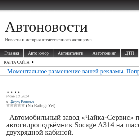
Автоновости
Новости и история отечественного автопрома
Главная
Авто юмор
Автокаталоги
Автотюнинг
ДТП
КАРТА САЙТА
Моментальное размещение вашей рекламы. Попр
….
Июнь 18, 2014
от
Денис Ряполов
(No Ratings Yet)
Автомобильный завод «Чайка-Сервис» 
автогидроподъёмник Socage A314 на шасс
двухрядной кабиной.