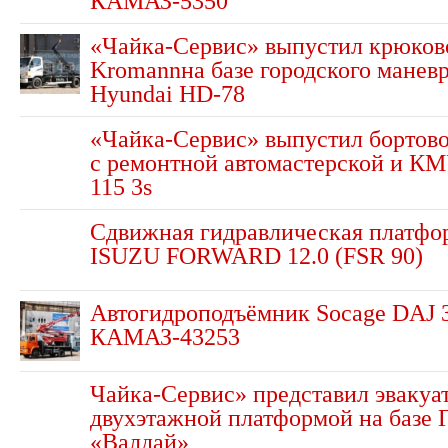
КАМАЗ-5350
«Чайка-Сервис» выпустил крюков
Kromannна базе городского манев
Hyundai HD-78
«Чайка-Сервис» выпустил борто
с ремонтной автомастерской и К
115 3s
Сдвижная гидравлическая платфо
ISUZU FORWARD 12.0 (FSR 90)
Автогидроподъёмник Socage DAJ 3
КАМАЗ-43253
Чайка-Сервис» представил эвакуат
двухэтажной платформой на базе 
«Валдай»