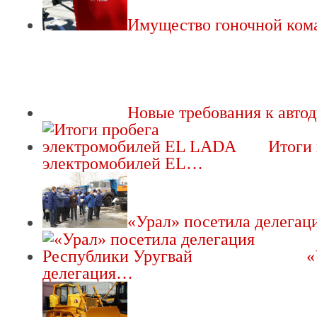
Имущество гоночной ко
Новые требования к авто
Итоги 
электромобилей EL…
«Урал» посетила делега
«
делегация…