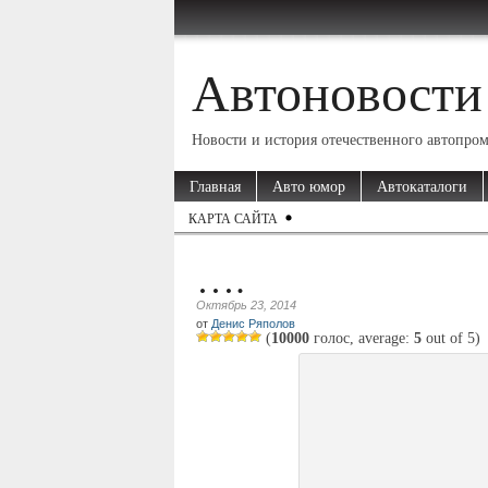
Автоновости
Новости и история отечественного автопро
Главная
Авто юмор
Автокаталоги
КАРТА САЙТА
….
Октябрь 23, 2014
от
Денис Ряполов
(
10000
голос, average:
5
out of
5
)