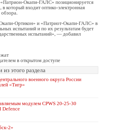
а «Патрион-Окапи-ГАЛС» позиционируется
, в который входит оптико-электронная
 обзора.
Окапи-Ортикон» и «Патриот-Окапи-ГАЛС» в
ьных испытаний и по их результатам будет
дарственных испытаний», — добавил
ежат
ателем в открытом доступе
 из этого раздела
ентрального военного округа России
илей «Тигр»
равляемым модулем CPWS 20-25-30
I Defence
бск-2»