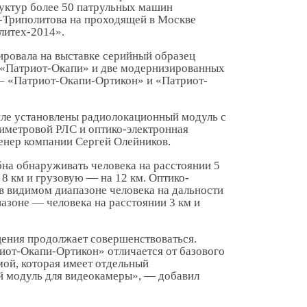
руктур более 50 патрульных машин
-Триполитова на проходящей в Москве
литех-2014».
ровала на выставке серийный образец
 «Патриот-Окапи» и две модернизированных
 – «Патриот-Окапи-Ортикон» и «Патриот-
ле установлены радиолокационный модуль с
иметровой РЛС и оптико-электронная
нер компании Сергей Олейников.
бна обнаруживать человека на расстоянии 5
 8 км и грузовую — на 12 км. Оптико-
в видимом диапазоне человека на дальности
пазоне — человека на расстоянии 3 км и
щения продолжает совершенствоваться.
от-Окапи-Ортикон» отличается от базового
мой, которая имеет отдельный
й модуль для видеокамеры», — добавил