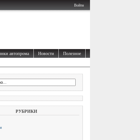
Войти
нки автопрома
Новости
Полезное
РУБРИКИ
и