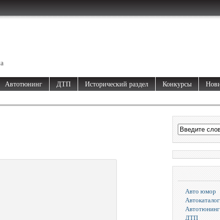
ма
Автотюнинг
ДТП
Исторический раздел
Конкурсы
Нови
Авто юмор
Автокаталог
Автотюнинг
ДТП