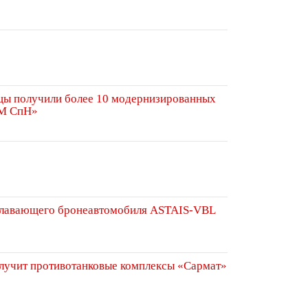
цы получили более 10 модернизированных
-М СпН»
 плавающего бронеавтомобиля ASTAIS-VBL
лучит противотанковые комплексы «Сармат»