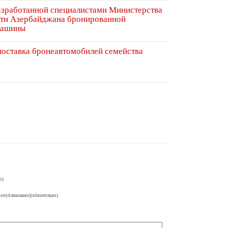
азработанной специалистами Министерства
ти Азербайджана бронированной
машины
 поставка бронеавтомобилей семейства
о)
 опубликовано)(обязательно)