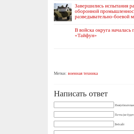
Завершились испытания р
оборонной промышленнос
разведывательно-боевой 
В войска округа началась
«Тайфун»
Метки:
военная техника
Написать ответ
Имя(обязательн
Почта (не будет
Вебсайт