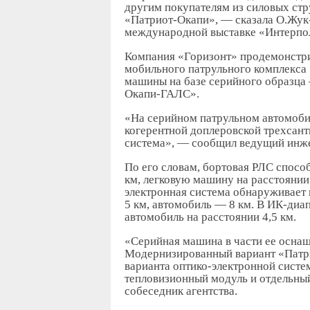
другим покупателям из силовых ст
«Патриот-Окапи», — сказала О.Жук
международной выставке «Интерпо
Компания «Горизонт» продемонстри
мобильного патрульного комплекса
машины на базе серийного образца
Окапи-ГАЛС».
«На серийном патрульном автомоби
когерентной доплеровской трехсант
система», — сообщил ведущий инже
По его словам, бортовая РЛС спосо
км, легковую машину на расстоянии
электронная система обнаруживает 
5 км, автомобиль — 8 км. В ИК-диа
автомобиль на расстоянии 4,5 км.
«Серийная машина в части ее осна
Модернизированный вариант «Патри
варианта оптико-электронной систе
тепловизионный модуль и отдельны
собеседник агентства.