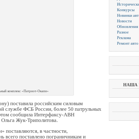
Исторически
Конкурсы
Новинки ав
Новости
Обновления 
Разное
Реклама
Ремонт авто
НАША 
ьный комплекс «Патриот-Окапи»
ону) поставила российским силовым
ой службе ФСБ России, более 50 патрульных
 этом сообщила Интерфаксу-АВН
 Ольга Жук-Триполитова.
 поставляются, в частности,
ь всего поставлено пограничникам и