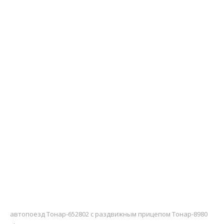
автопоезд Тонар-652802 с раздвижным прицепом Тонар-8980