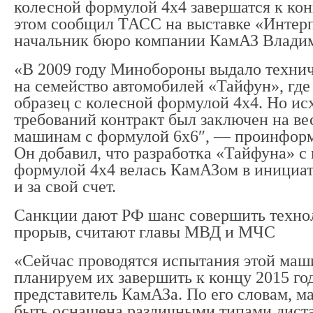
колесной формулой 4х4 завершатся к кон
этом сообщил ТАСС на выставке «Интер
начальник бюро компании КамАЗ Владим
«В 2009 году Минобороны выдало технич
на семейство автомобилей «Тайфун», где
образец с колесной формулой 4х4. Но ис
требований контракт был заключен на ве
машинам с формулой 6х6″, — проинформ
Он добавил, что разработка «Тайфуна» с
формулой 4х4 велась КамАЗом в инициа
и за свой счет.
Санкции дают РФ шанс совершить техно
прорыв, считают главы МВД и МЧС
«Сейчас проводятся испытания этой маш
планируем их завершить к концу 2015 г
представитель КамАЗа. По его словам, 
быть оснащена различными типами дист