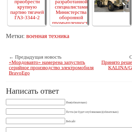
Метки:
военная техника
← Предыдущая новость
С
«Мордовавто» намерена запустить
Принято реше
серийное производство электромобиля
KALINA/GR
BravoEgo
Написать ответ
Имя(обязательно)
Почта (не будет опубликовано)(обязательно)
Вебсайт