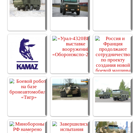
получило 30
может уже в
боевых…
2016 году…
«КАМАЗ» до
«Урал-4320ВВ»
конца 2014 года
на выставке…
продаст…
Боевой робот на
Испытания
базе…
новой техники
для РВСН
Минобороны РФ
Завершились
намерено…
испытания…