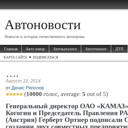
Автоновости
Новости и история отечественного автопрома
Главная
Авто юмор
Автокаталоги
Автотюнинг
ДТП
КАРТА САЙТА
ПОДПИСАТЬСЯ
….
Август 19, 2014
от
Денис Ряполов
(
10000
голос, average:
5
out of
5
)
Генеральный директор ОАО «КАМАЗ»
Когогин и Председатель Правления 
(Австрия) Герберт Ортнер подписали 
создании двух совместных предприяти