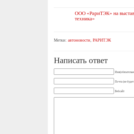
ООО «РариТЭК» на выстав
техника»
Метки:
автоновости
,
РАРИТЭК
Написать ответ
Имя(обязательн
Почта (не будет
Вебсайт