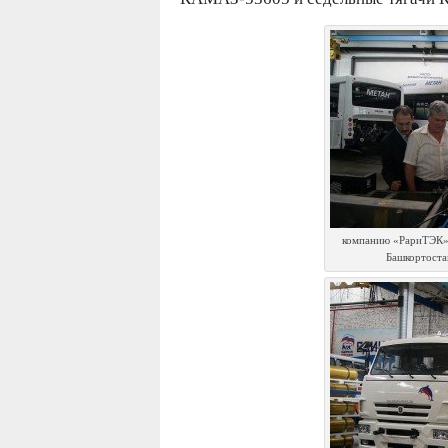
компанию «РариТЭК» 
Башкортост