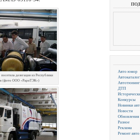
ПО
Авто юмор
посетила делегация из Республики
Автокаталог
ан (фото ООО «РариТЭК»)
Автотюнинг
ДТП
Исторически
Конкурсы
Новинки ав
Новости
Обновления 
Разное
Реклама
Ремонт авто