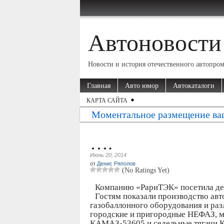
Автоновости
Новости и история отечественного автопро
Главная
Авто юмор
Автокаталоги
КАРТА САЙТА
Моментальное размещение ва
….
Июнь 20, 2014
от
Денис Ряполов
(No Ratings Yet)
Компанию «РариТЭК» посетила дел
Гостям показали производство ав
газобаллонного оборудования и раз
городские и пригородные НЕФАЗ, 
КАМАЗ-53605 и седельные тягачи