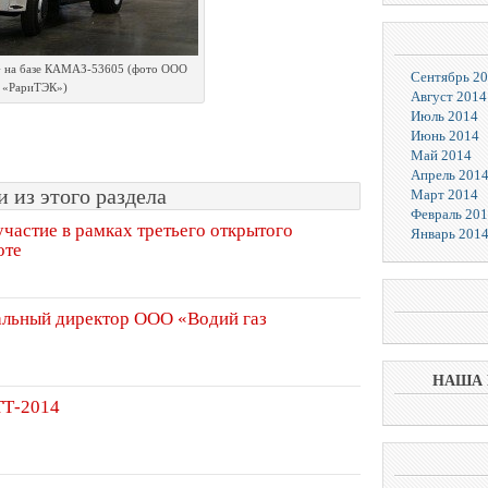
 на базе КАМАЗ-53605 (фото ООО
Сентябрь 2
«РариТЭК»)
Август 2014
Июль 2014
Июнь 2014
Май 2014
Апрель 201
 из этого раздела
Март 2014
Февраль 20
астие в рамках третьего открытого
Январь 201
оте
альный директор ООО «Водий газ
НАША 
ТТ-2014