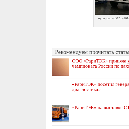
мусоровоз CMZL-16G
Рекомендуем прочитать статьи
ООО «РариТЭК» приняла уч
чемпионата России по пах
«РариТЭК» посетил генер
диагностика»
«РариТЭК» на выставке С