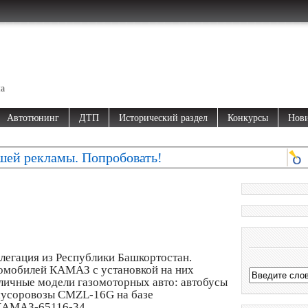
ма
Автотюнинг
ДТП
Исторический раздел
Конкурсы
Нови
шей рекламы. Попробовать!
егация из Республики Башкортостан.
томобилей КАМАЗ с установкой на них
личные модели газомоторных авто: автобусы
мусоровозы CMZL-16G на базе
 КАМАЗ-65116-34.