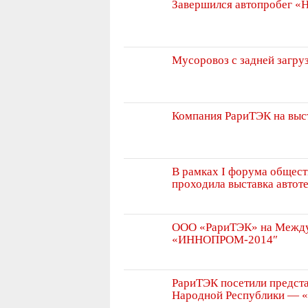
Завершился автопробег 
Мусоровоз с задней загр
Компания РариТЭК на выс
В рамках I форума общес
проходила выставка авто
ООО «РариТЭК» на Между
«ИННОПРОМ-2014″
РариТЭК посетили предста
Народной Республики — 