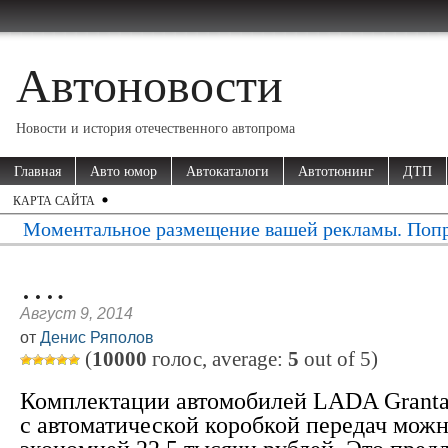
Автоновости
Новости и история отечественного автопрома
Главная
Авто юмор
Автокаталоги
Автотюнинг
ДТП
КАРТА САЙТА
Моментальное размещение вашей рекламы. Попр
….
Август 9, 2014
от
Денис Ряполов
(
10000
голос, average:
5
out of
5
)
Комплектации автомобилей LADA Granta
с автоматической коробкой передач можн