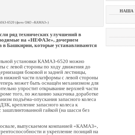
НАША 
МАЗ-6520 (фото ОАО «КАМАЗ»)
ли ряд технических улучшений в
зводимые на «НЕФАЗе», дочернем
а в Башкирии, которые устанавливаются
альной установки КАМАЗ-6520 можно
ты с левой стороны по ходу движения до
дернизация боковой и задней лестницы,
 в нижней части платформы с левой стороны
 теперь может быть оснащён механизмом для
чительно упростит открывание верхней части
Кроме того, по желанию заказчика доработке
анизм подъёма-опускания запасного колеса
ДЗК, крепление запасного колеса к
 зашплинтованной гайкой (на шасси без
мосвале, выпускаемом компанией «КАМАЗ»,
урентоспособности и укрепление позиций на