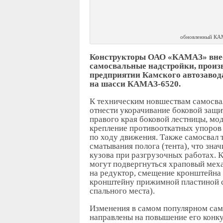
обновленный КА
Конструкторы ОАО «КАМАЗ» внес
самосвальные надстройки, прои
предприятии Камского автозавод
на шасси КАМАЗ-6520.
К техническим новшествам самосв
отнести укорачивание боковой защи
правого края боковой лестницы, мо
крепление противооткатных упоров
по ходу движения. Также самосвал
сматывания полога (тента), что зна
кузова при разгрузочных работах. 
могут подвергнуться храповый мех
на редуктор, смещение кронштейна 
кронштейну прижимной пластиной с
спального места).
Изменения в самом популярном са
направлены на повышение его конк