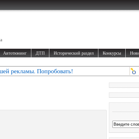
ма
Автотюнинг
ДТП
Исторический раздел
Конкурсы
Нови
шей рекламы. Попробовать!