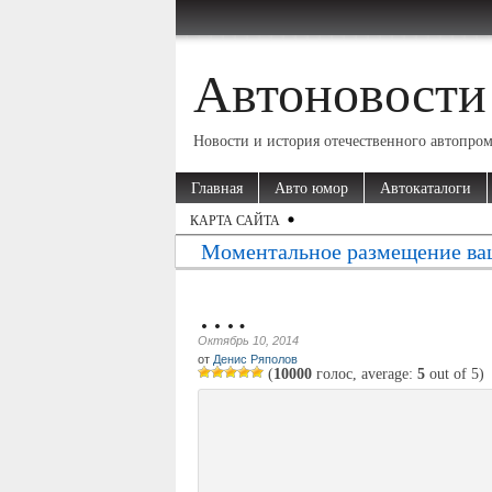
Автоновости
Новости и история отечественного автопро
Главная
Авто юмор
Автокаталоги
КАРТА САЙТА
Моментальное размещение ва
….
Октябрь 10, 2014
от
Денис Ряполов
(
10000
голос, average:
5
out of
5
)