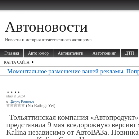
Автоновости
Новости и история отечественного автопрома
Главная
Авто юмор
Автокаталоги
Автотюнинг
ДТП
КАРТА САЙТА
Моментальное размещение вашей рекламы. Попр
….
Май 9, 2014
от
Денис Ряполов
(No Ratings Yet)
Тольяттинская компания «Автопродукт
представила 9 мая вседорожную версию 
Kalina независимо от АвтоВАЗа. Новинк