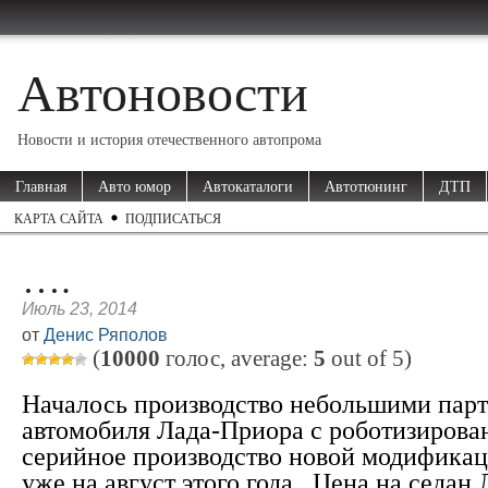
Автоновости
Новости и история отечественного автопрома
Главная
Авто юмор
Автокаталоги
Автотюнинг
ДТП
КАРТА САЙТА
ПОДПИСАТЬСЯ
….
Июль 23, 2014
от
Денис Ряполов
(
10000
голос, average:
5
out of
5
)
Началось производство небольшими пар
автомобиля Лада-Приора с роботизирова
серийное производство новой модифика
уже на август этого года. Цена на седан