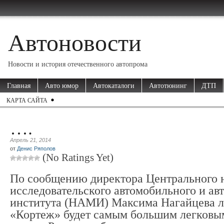
Автоновости
Новости и история отечественного автопрома
Главная
Авто юмор
Автокаталоги
Автотюнинг
ДТП
КАРТА САЙТА
….
Апрель 21, 2014
от
Денис Ряполов
(No Ratings Yet)
По сообщению директора Центрального 
исследовательского автомобильного и ав
института (НАМИ) Максима Нагайцева 
«Кортеж» будет самым большим легковы