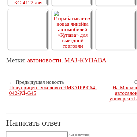
«МАЗ-Купава»
Разрабатывается
изготовил…
новая линейка…
Метки:
автоновости
,
МАЗ-КУПАВА
← Предыдущая новость
С
Полуприцеп-тяжеловоз ЧМЗАП99064-
На Моско
042-РД-G45
автосало
универсал L
Написать ответ
Имя(обязательно)