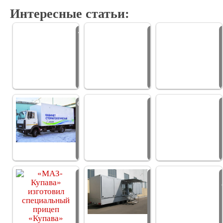
Интересные статьи:
«Группа ГАЗ» на
11 передвижных
25-й…
кабинетов…
Стоматологический
Автопоезд со
кабинет КС…
сквозной
загрузкой…
«МАЗ-Купава»
«МАЗ-Купава»
изготовил…
изготовил…