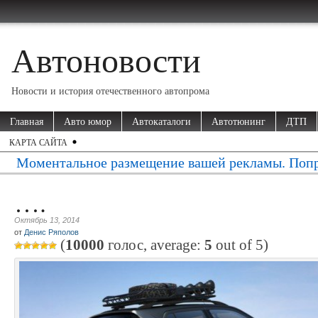
Автоновости
Новости и история отечественного автопрома
Главная
Авто юмор
Автокаталоги
Автотюнинг
ДТП
КАРТА САЙТА
Моментальное размещение вашей рекламы. Попр
….
Октябрь 13, 2014
от
Денис Ряполов
(
10000
голос, average:
5
out of
5
)