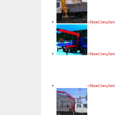
«НижСпецАвт
«НижСпецАвт
«НижСпецАвт