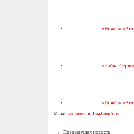
«НижСпецАвт
«Чайка-Серви
«НижСпецАвт
Метки:
автоновости
,
НижСпецАвто
← Предыдущая новость