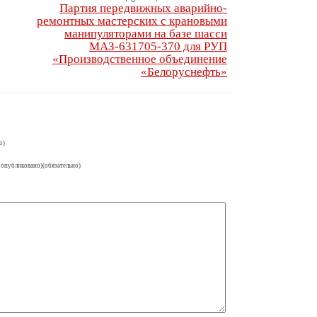
Партия передвижных аварийно-
ремонтных мастерских с крановыми
манипуляторами на базе шасси
МАЗ-631705-370 для РУП
«Производственное объединение
«Белоруснефть»
о)
 опубликовано)(обязательно)