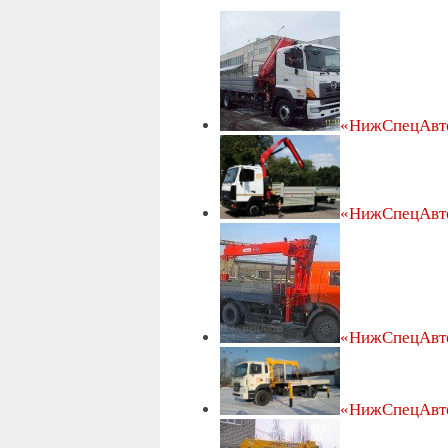
«НижСпецАвт
«НижСпецАвт
«НижСпецАвт
«НижСпецАвт