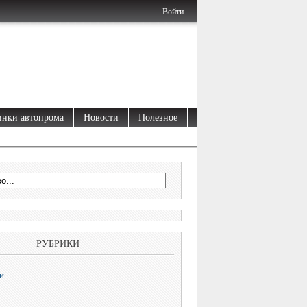
Войти
нки автопрома
Новости
Полезное
РУБРИКИ
и