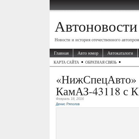
Автоновости
Новости и история отечественного автопро
Главная
Авто юмор
Автокаталоги
КАРТА САЙТА
ОБРАТНАЯ СВЯЗЬ
«НижСпецАвто» 
КамАЗ-43118 с К
Февраль 18, 2016
Денис Ряполов