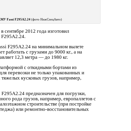
КМУ Fassi F295A2.24
(фото НижСпецАвто)
в сентябре 2012 года изготовил
 F295A2.24.
assi F295A2.24 на минимальном вылете
 работать с грузами до 9000 кг., а на
вляет 12,3 метра — до 1980 кг.
латформой с откидными бортами из
для перевозки не только упакованных и
и тяжелых кусковых грузов, например,
 F295A2.24 предназначен для погрузки,
ного рода грузов, например, европаллетов с
малоэтажном строительстве (при постройке
ттеджа) или ремонтно-восстановительных