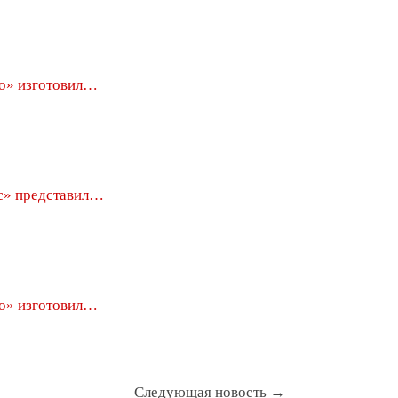
о» изготовил…
с» представил…
о» изготовил…
Следующая новость →