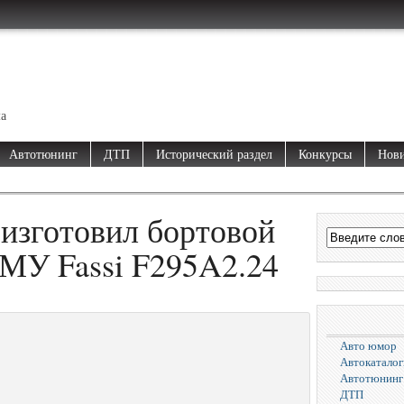
ма
Автотюнинг
ДТП
Исторический раздел
Конкурсы
Нови
изготовил бортовой
МУ Fassi F295A2.24
Авто юмор
Автокаталог
Автотюнинг
ДТП