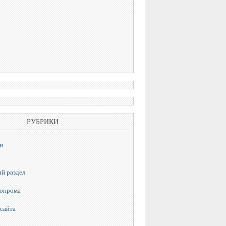
РУБРИКИ
и
й раздел
топрома
сайта