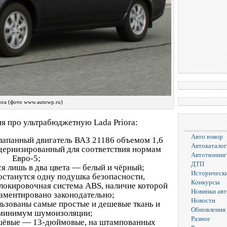
ora (фото www.autowp.ru)
я про ультрабюджетную Lada Priora:
Авто юмор
лапанный двигатель ВАЗ 21186 объемом 1,6
Автокаталог
одернизированный для соответствия нормам
Автотюнинг
Евро-5;
ДТП
ся лишь в два цвета — белый и чёрный;
Исторически
останутся одну подушка безопасности,
Конкурсы
блокировочная система ABS, наличие которой
Новинки ав
ламентировано законодательно;
Новости
ользованы самые простые и дешевые ткань и
Обновления 
 минимум шумоизоляции;
Разное
ешёвые — 13-дюймовые, на штампованных