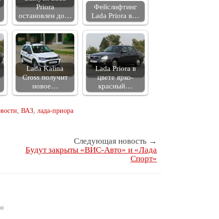
Priora
Фейслифтинг
остановлен до…
Lada Priora в…
Lada Kalina
Lada Priora в
Cross получит
цвете ярко-
новое…
красный…
овости
,
ВАЗ
,
лада-приора
Следующая новость →
Будут закрыты «ВИС-Авто» и «Лада
Спорт»
о)