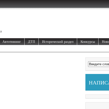
ма
Автотюнинг
ДТП
Исторический раздел
Конкурсы
Нови
НАПИС