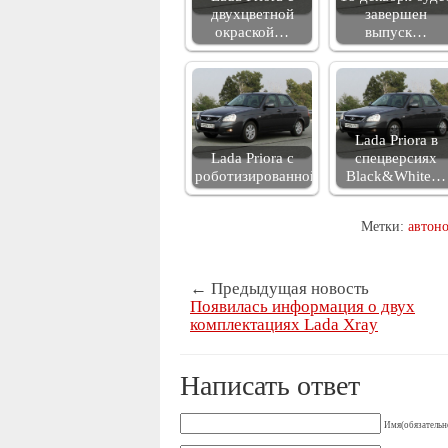
двухцветной
завершен
окраской…
выпуск…
Lada Priora в
Lada Priora с
спецверсиях
роботизированной…
Black&White…
Метки:
автон
← Предыдущая новость
Появилась информация о двух
комплектациях Lada Xray
Написать ответ
Имя(обязательн