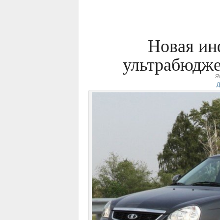
Новая ин
ультрабюдже
Я
Д