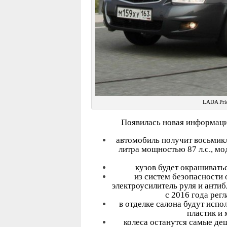
LADA Pri
Появилась новая информаци
автомобиль получит восьмик
литра мощностью 87 л.с., м
кузов будет окрашивать
из систем безопасности 
электроусилитель руля и анти
с 2016 года рег
в отделке салона будут исп
пластик и
колеса останутся самые д