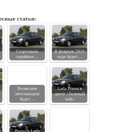
есные статьи:
Стартовало
В феврале 2016
…
серийное…
года будет…
Волжским
Lada Priora в
автозаводом
цвете «Зеленый
будет…
чай»
т
Выпуск Lada