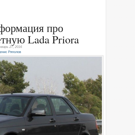
формация про
тную Lada Priora
нварь 27, 2016
енис Ряполов