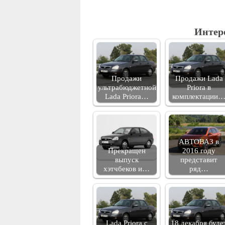
Интер
Продажи
Продажи Lada
ультрабюджетной
Priora в
Lada Priora…
комплектации
АВТОВАЗ в
Прекращен
2016 году
выпуск
представит
хэтчбеков и…
ряд…
Lada Priora с
18 декабря буде