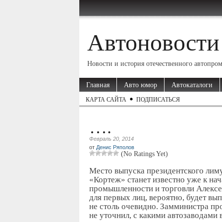
Автоновости
Новости и история отечественного автопро
Главная
Авто юмор
Автокаталоги
КАРТА САЙТА
ПОДПИСАТЬСЯ
….
Февраль 20, 2014
от
Денис Ряполов
(No Ratings Yet)
Место выпуска президентского лиму
«Кортеж» станет известно уже к нач
промышленности и торговли Алексе
для первых лиц, вероятно, будет вы
не столь очевидно. Замминистра п
не уточнил, с какими автозаводами 