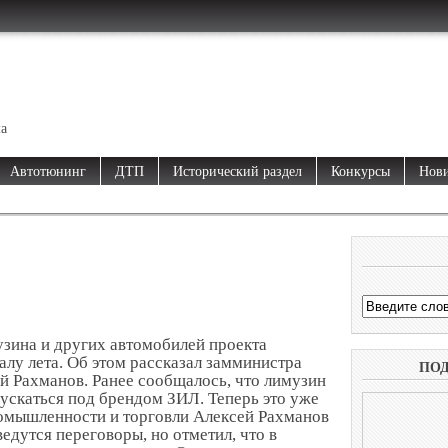
ма
Автотюнинг
ДТП
Исторический раздел
Конкурсы
Нови
зина и других автомобилей проекта
алу лета. Об этом рассказал замминистра
ПО
й Рахманов. Ранее сообщалось, что лимузин
пускаться под брендом ЗИЛ. Теперь это уже
ромышленности и торговли Алексей Рахманов
ведутся переговоры, но отметил, что в