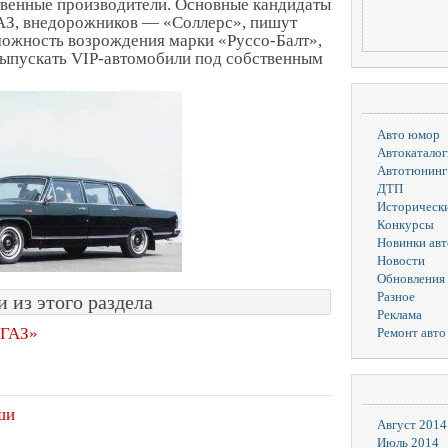
твенные производители. Основные кандидаты
АЗ, внедорожников — «Соллерс», пишут
можность возрождения марки «Руссо-Балт»,
 выпускать VIP-автомобили под собственным
Авто юмор
Автокаталог
Автотюнинг
ДТП
Исторически
Конкурсы
Новинки ав
Новости
Обновления 
Разное
 из этого раздела
Реклама
 ГАЗ»
Ремонт авто
ши
Август 2014
Июль 2014