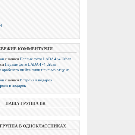
4
14
4
СВЕЖИЕ КОММЕНТАРИИ
лов
к записи
Первые фото LADA 4×4 Urban
иси
Первые фото LADA 4×4 Urban
 арабского шейха пишет письмо отцу из
лов
к записи
Истроия в подарок
роия в подарок
НАША ГРУППА ВК
ГРУППА В ОДНОКЛАССНИКАХ