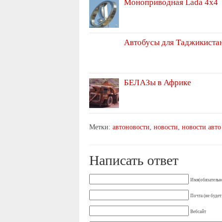
Моноприводная Lada 4х4
Автобусы для Таджикиста
БЕЛАЗы в Африке
Метки:
автоновости
,
новости
,
новости авто
Написать ответ
Имя(обязательн
Почта (не будет
Вебсайт