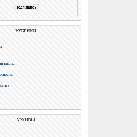
РУБРИКИ
и
й раздел
топрома
сайта
АРХИВЫ