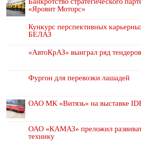
Банкротство стратегического пар
«Яровит Моторс»
Кункурс перспективных карьерны
БЕЛАЗ
«АвтоКрАЗ» выиграл ряд тендеро
Фургон для перевозки лашадей
ОАО МК «Витязь» на выставке I
ОАО «КАМАЗ» преложил развиват
технику