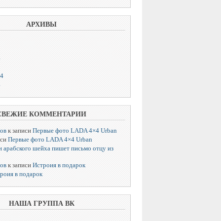
АРХИВЫ
4
14
4
СВЕЖИЕ КОММЕНТАРИИ
лов
к записи
Первые фото LADA 4×4 Urban
иси
Первые фото LADA 4×4 Urban
 арабского шейха пишет письмо отцу из
лов
к записи
Истроия в подарок
роия в подарок
НАША ГРУППА ВК