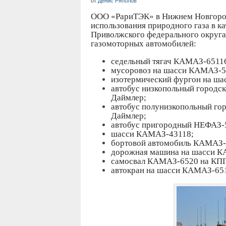
от
Денис Ряполов
ООО «РариТЭК» в Нижнем Новгород
использования природного газа в ка
Приволжского федерального округа
газомоторных автомобилей:
седельный тягач КАМАЗ-6511
мусоровоз на шасси КАМАЗ-5
изотермический фургон на ш
автобус низкопольный городс
Даймлер;
автобус полунизкопольный го
Даймлер;
автобус пригородный НЕФАЗ-
шасси КАМАЗ-43118;
бортовой автомобиль КАМАЗ-
дорожная машина на шасси К
самосвал КАМАЗ-6520 на КПГ
автокран на шасси КАМАЗ-651