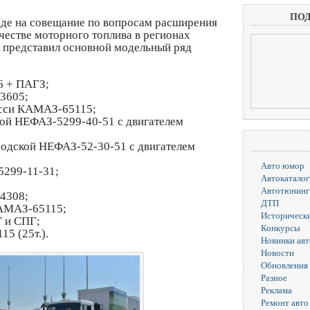
ПО
е на совещание по вопросам расширения
честве моторного топлива в регионах
 представил основной модельный ряд
6 + ПАГЗ;
3605;
асси КАМАЗ-65115;
кой НЕФАЗ-5299-40-51 с двигателем
родской НЕФАЗ-52-30-51 с двигателем
Авто юмор
5299-11-31;
Автокаталог
Автотюнинг
4308;
ДТП
АМАЗ-65115;
Исторически
 и СПГ;
Конкурсы
15 (25т.).
Новинки ав
Новости
Обновления 
Разное
Реклама
Ремонт авто