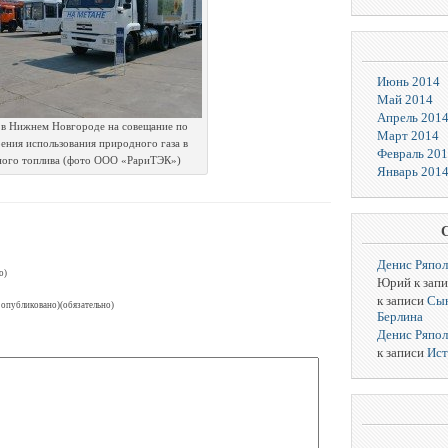
Июнь 2014
Май 2014
Апрель 201
в Нижнем Новгороде на совещание по
Март 2014
ения использования природного газа в
Февраль 20
ного топлива (фото ООО «РариТЭК»)
Январь 201
Денис Ряпо
о)
Юрий к зап
к записи
Сын
 опубликовано)(обязательно)
Берлина
Денис Ряпо
к записи
Ист