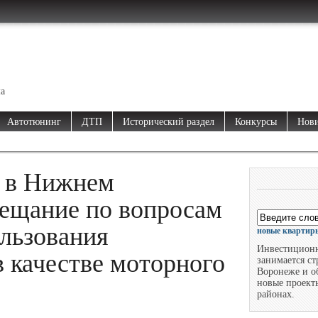
ма
Автотюнинг
ДТП
Исторический раздел
Конкурсы
Нови
 в Нижнем
вещание по вопросам
льзования
новые квартиры
Инвестицион
в качестве моторного
занимается с
Воронеже и о
новые проект
районах.