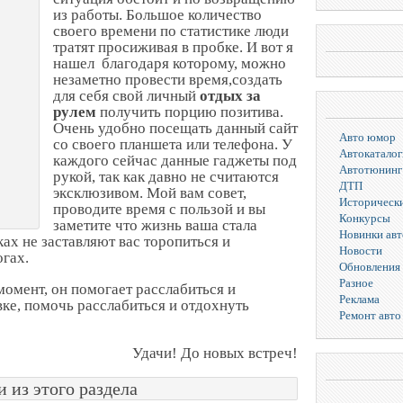
из работы. Большое количество
своего времени по статистике люди
тратят просиживая в пробке. И вот я
нашел
благодаря которому, можно
незаметно провести время,создать
для себя свой личный
отдых за
рулем
получить порцию позитива.
Очень удобно посещать данный сайт
Авто юмор
со своего планшета или телефона. У
Автокаталог
каждого сейчас данные гаджеты под
Автотюнинг
рукой, так как давно не считаются
ДТП
эксклюзивом. Мой вам совет,
Исторически
проводите время с пользой и вы
Конкурсы
заметите что жизнь ваша стала
Новинки ав
ах не заставляют вас торопиться и
Новости
огах.
Обновления 
Разное
омент, он помогает расслабиться и
Реклама
вке, помочь расслабиться и отдохнуть
Ремонт авто
Удачи! До новых встреч!
 из этого раздела