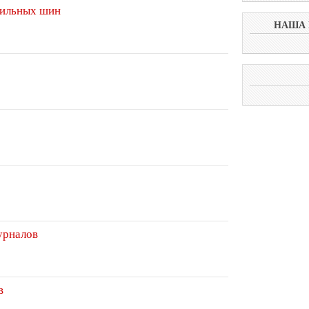
бильных шин
НАША 
урналов
в