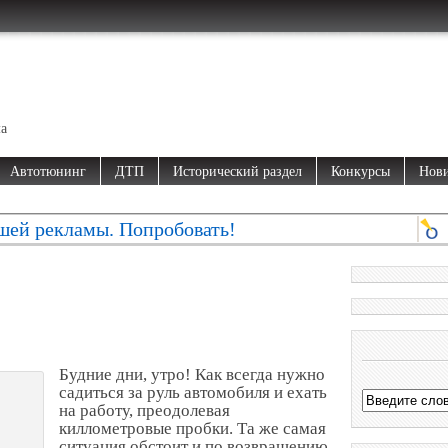
ма
Автотюнинг
ДТП
Исторический раздел
Конкурсы
Нови
шей рекламы. Попробовать!
Будние дни, утро! Как всегда нужно
садиться за руль автомобиля и ехать
на работу, преодолевая
киллометровые пробки. Та же самая
ситуация обстоит и по возвращению