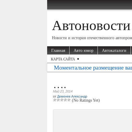
Автоновости
Новости и история отечественного автопро
Главная
Авто юмор
Автокаталоги
КАРТА САЙТА
Моментальное размещение ва
….
Май 23, 2014
от
Деменев Александр
(No Ratings Yet)