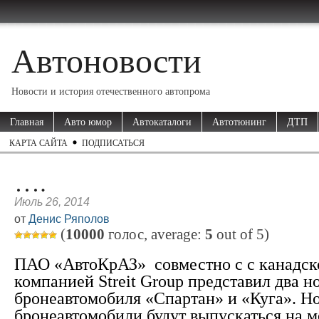
Автоновости
Новости и история отечественного автопрома
Главная
Авто юмор
Автокаталоги
Автотюнинг
ДТП
КАРТА САЙТА
ПОДПИСАТЬСЯ
….
Июль 26, 2014
от
Денис Ряполов
(
10000
голос, average:
5
out of
5
)
ПАО «АвтоКрАЗ» совместно с с канадск
компанией Streit Group представил два н
бронеавтомобиля «Спартан» и «Куга». Н
бронеавтомобили будут выпускаться на 