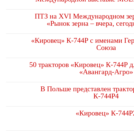
ПТЗ на XVI Международном зе
«Рынок зерна – вчера, сегод
«Кировец» К-744Р с именами Гер
Союза
50 тракторов «Кировец» К-744Р д
«Авангард-Агро»
В Польше представлен тракто
К-744Р4
«Кировец» К-744Р