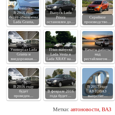
В 2016 году
Выпуск Lada
будут обновлены
Priora
Серийное
Lada Granta,
остановлен до…
производство…
Универсал Lada
План выпуска
Начаты работы
Granta и
Lada Vesta и
над
внедорожная…
Lada XRAY на…
рестайлингом…
В 2016 году
В 2017 году
будет
В феврале 2016
АВТОВАЗ
проведен…
года будет…
выпустит…
Метки:
автоновости
,
ВАЗ