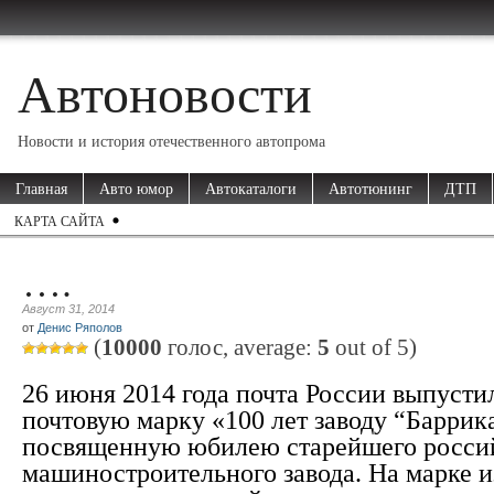
Автоновости
Новости и история отечественного автопрома
Главная
Авто юмор
Автокаталоги
Автотюнинг
ДТП
КАРТА САЙТА
….
Август 31, 2014
от
Денис Ряполов
(
10000
голос, average:
5
out of
5
)
26 июня 2014 года почта России выпусти
почтовую марку «100 лет заводу “Баррик
посвященную юбилею старейшего росси
машиностроительного завода. На марке 